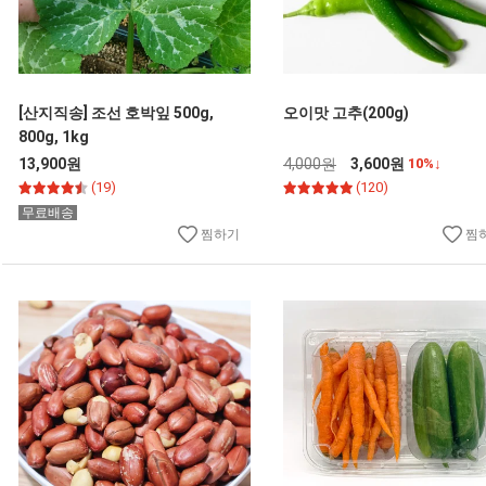
[산지직송] 조선 호박잎 500g,
오이맛 고추(200g)
800g, 1kg
13,900원
4,000원
3,600원
10%↓
(19)
(120)
무료배송
찜하기
찜