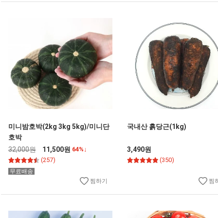
미니밤호박(2kg 3kg 5kg)/미니단
국내산 흙당근(1kg)
호박
32,000원
11,500원
64%↓
3,490원
(257)
(350)
무료배송
찜하기
찜