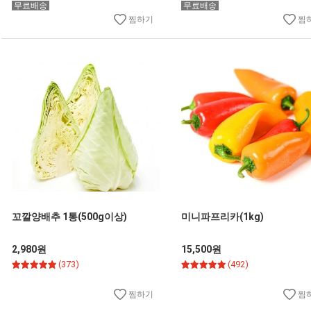
무료배송
무료배송
찜하기
찜
꼬깔양배추 1통(500g이상)
미니파프리카(1kg)
2,980원
15,500원
(373)
(492)
찜하기
찜