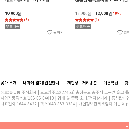
레드자몽(8개 12개 20개)
친환경 완숙토마토 1.6kg이상
19,900원
15,900원
12,900원
19%↓
(5)
(1)
무료배송
무료배송
찜하기
찜
꽃마 소개
내가게 열기(입점안내)
개인정보처리방침
이용약관
찾
상호:올블룸 주식회사 | 도로명주소:(27453) 충청북도 충주시 노은면 솔고개로 
사업자등록번호:105-86-84013 | 업태 및 종목:소매/전자상거래 | 통신판매
대표전화:
1644-8422
| 팩스:043-853-3384 | 개인정보관리책임자:이승호
p
모