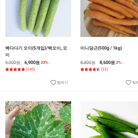
백다다기 오이(5개입)/백오이, 오
미니당근(500g / 1kg)
이
9,000원
6,900원
23%↓
8,800원
8,600원
2%↓
(145)
(33)
찜하기
찜