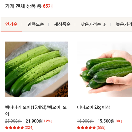
가게 전체 상품 총
65개
인기순
만족도순
새상품순
낮은가격순
높은가
백다다기 오이(15개입)/백오이, 오
미니오이 2kg이상
이
25,000원
21,900원
12%↓
16,900원
15,500원
8%↓
(324)
(555)