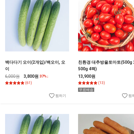
백다다기 오이(2개입)/백오이, 오
친환경 대추방울토마토(500g 
이
500g 4팩)
6,000원
3,800원
37%↓
13,900원
(61)
(13)
무료배송
찜하기
찜