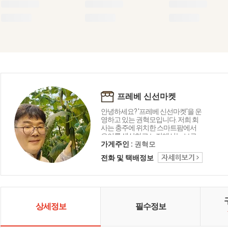
프레베 신선마켓
안녕하세요? '프레베 신선마켓'을 운
영하고 있는 권혁모입니다. 저희 회
사는 충주에 위치한 스마트팜에서
오이를 생산하고 노지에서는 브로
콜리와 가지 등을 재배하고 있습니
가게주인 :
권혁모
다. 뿐만아니라 강원도 철원, 평창, 제
전화 및 택배정보
주도, 진주, 여주 등 전국 산지에서 다
채로운 채소와 과일류를 소개합니
다.
상세정보
필수정보