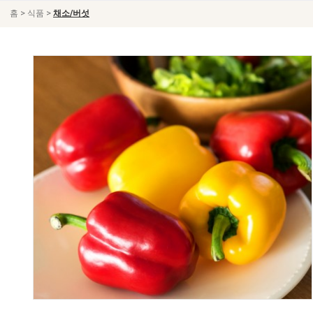
>
>
홈
식품
채소/버섯