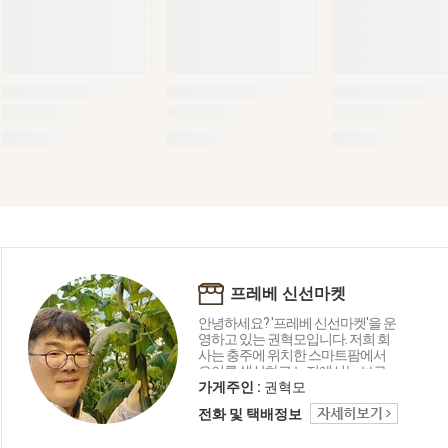
프레베 신선마켓
안녕하세요? '프레베 신선마켓'을 운
영하고 있는 권혁모입니다. 저희 회
사는 충주에 위치한 스마트팜에서
오이를 생산하고 노지에서는 브로
콜리와 가지 등을 재배하고 있습니
가게주인 :
권혁모
다. 뿐만아니라 강원도 철원, 평창, 제
전화 및 택배정보
주도, 진주, 여주 등 전국 산지에서 다
채로운 채소와 과일류를 소개합니