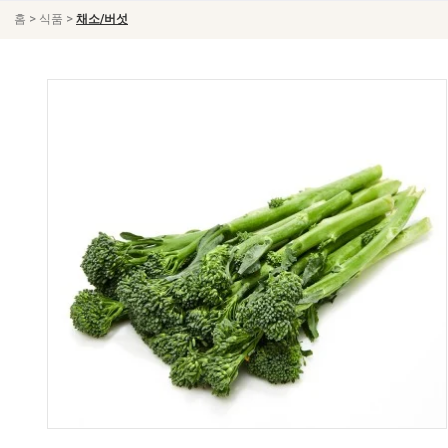
>
>
홈
식품
채소/버섯