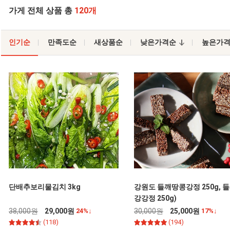
가게 전체 상품 총
120개
인기순
만족도순
새상품순
낮은가격순
높은가
단배추보리물김치 3kg
강원도 들깨땅콩강정 250g, 
강강정 250g)
38,000원
29,000원
24%↓
30,000원
25,000원
17%↓
(118)
(194)