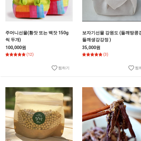
주머니선물(황잣 또는 백잣 150g
보자기선물 강원도 (들깨땅콩
씩 두개)
들깨생강강정 )
100,000원
35,000원
(12)
(3)
찜하기
찜