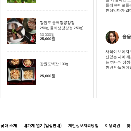
들깨 송이로들깨
친정엄마가 얼마 
강원도 들깨땅콩강정
250g, 들깨생강강정 250g)
30,000원
숲을
25,000원
새싹이 보이지 
신없는 사이 
는 하나씩 정성
강원도백잣 100g
한번 만들어야
25,000원
꽃마 소개
내가게 열기(입점안내)
개인정보처리방침
이용약관
찾