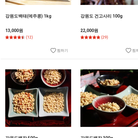
강원도백태(메주콩) 1kg
강원도 건고사리 100g
13,000원
22,000원
(12)
(29)
찜하기
찜