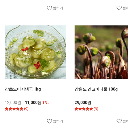
찜하기
찜
감초오이지냉국 1kg
강원도 건고비나물 100g
12,000원
11,000원
8%↓
29,000원
(9)
(9)
찜하기
찜