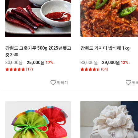
강원도 고춧가루 500g 2025년햇고
강원도 가자미 밥식해 1kg
춧가루
30,000원
25,000원
17%↓
33,000원
29,000원
12%↓
(17)
(64)
찜하기
찜