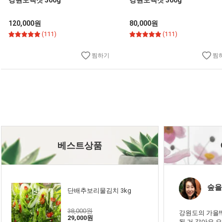
강원도백잣 500g
강원도백잣 300g
120,000원
80,000원
(111)
(111)
찜하기
찜
베스트상품
숲을
단배추보리물김치 3kg
38,000원
강원도의 가을!
29,000원
될 거 같아요.