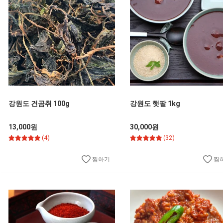
강원도 건곰취 100g
강원도 햇팥 1kg
13,000원
30,000원
(4)
(32)
찜하기
찜