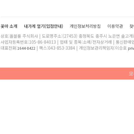
꽃마 소개
내가게 열기(입점안내)
개인정보처리방침
이용약관
찾
상호:올블룸 주식회사 | 도로명주소:(27453) 충청북도 충주시 노은면 솔고개로 
사업자등록번호:105-86-84013 | 업태 및 종목:소매/전자상거래 | 통신판매
대표전화:
| 팩스:043-853-3384 | 개인정보관리책임자:이승호
1644-8422
pr
모