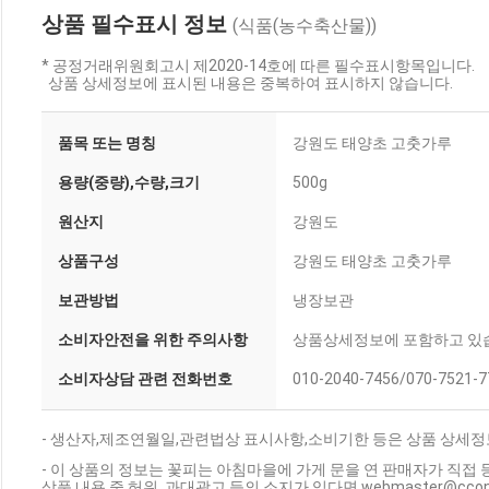
상품 필수표시 정보
(식품(농수축산물))
* 공정거래위원회고시 제2020-14호에 따른 필수표시항목입니다.
상품 상세정보에 표시된 내용은 중복하여 표시하지 않습니다.
품목 또는 명칭
강원도 태양초 고춧가루
용량(중량),수량,크기
500g
원산지
강원도
상품구성
강원도 태양초 고춧가루
보관방법
냉장보관
소비자안전을 위한 주의사항
상품상세정보에 포함하고 있
소비자상담 관련 전화번호
010-2040-7456/070-7521-7
- 생산자,제조연월일,관련법상 표시사항,소비기한 등은 상품 상세정
- 이 상품의 정보는 꽃피는 아침마을에 가게 문을 연 판매자가 직접 
상품 내용 중 허위, 과대광고 등의 소지가 있다면 webmaster@cc