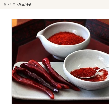
>
>
홈
식품
채소/버섯