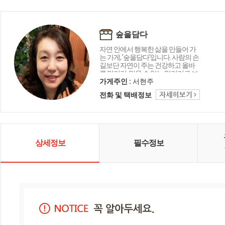
숲을담다
자연 안에서 행복한 삶을 만들어 가
는 가게, '숲을담다'입니다. 사람의 손
길보단 자연이 주는 건강하고 올바
른 먹거리, 믿을 수 있는 먹거리로 보
답하겠습니다.
가게주인 :
서현주
전화 및 택배정보
상세정보
필수정보