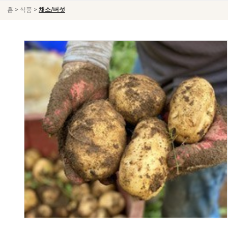
>
>
홈
식품
채소/버섯