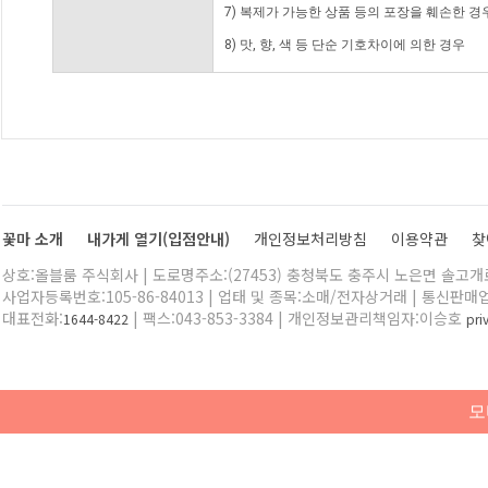
7) 복제가 가능한 상품 등의 포장을 훼손한 경
8) 맛, 향, 색 등 단순 기호차이에 의한 경우
꽃마 소개
내가게 열기(입점안내)
개인정보처리방침
이용약관
찾
상호:올블룸 주식회사 | 도로명주소:(27453) 충청북도 충주시 노은면 솔고개로 
사업자등록번호:105-86-84013 | 업태 및 종목:소매/전자상거래 | 통신판매
대표전화:
| 팩스:043-853-3384 | 개인정보관리책임자:이승호
1644-8422
pr
모