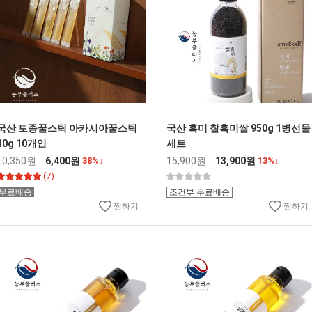
국산 토종꿀스틱 아카시아꿀스틱
국산 흑미 찰흑미쌀 950g 1병선물
10g 10개입
세트
10,350원
6,400원
38%↓
15,900원
13,900원
13%↓
(7)
무료배송
조건부 무료배송
찜하기
찜하기