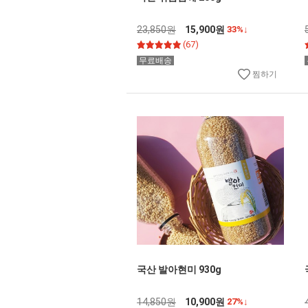
23,850원
15,900원
33%↓
(67)
무료배송
찜하기
국산 발아현미 930g
14,850원
10,900원
27%↓