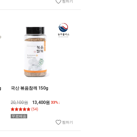
찜하기
g
국산 볶음참깨 150g
20,100원
13,400원
33%↓
(54)
무료배송
찜하기