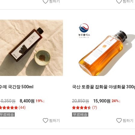
찜하기
찜하기
수제 국간장 500ml
국산 토종꿀 잡화꿀 야생화꿀 300
10,350원
8,400원
19%↓
20,850원
15,900원
24%↓
(44)
(7)
무료배송
무료배송
찜하기
찜하기