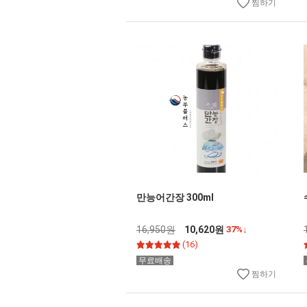
찜하기
만능어간장 300ml
16,950원
10,620원
37%↓
(16)
무료배송
찜하기