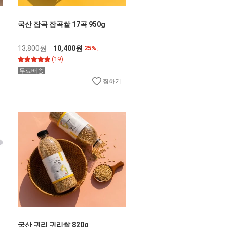
국산 잡곡 잡곡쌀 17곡 950g
13,800원
10,400원
25%↓
(19)
무료배송
찜하기
국산 귀리 귀리쌀 820g