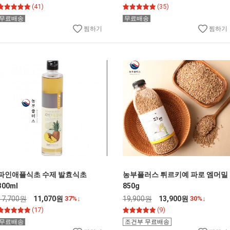
(41)
(35)
무료배송
무료배송
찜하기
찜하기
파인애플식초 수제 발효식초
농부플러스 튀르키예 파로 엠머밀
300ml
850g
17,700원
11,070원
37%↓
19,900원
13,900원
30%↓
(17)
(9)
무료배송
조건부 무료배송