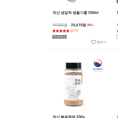
국산 냉압착 생들기름 300ml
44,900원
29,610원
34%↓
(271)
무료배송
찜하기
국산 볶음참깨 200g