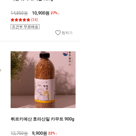
14,850원
10,900원
27%↓
(34)
조건부 무료배송
찜하기
튀르키예산 호라산밀 카무트 900g
12,750원
9,900원
22%↓