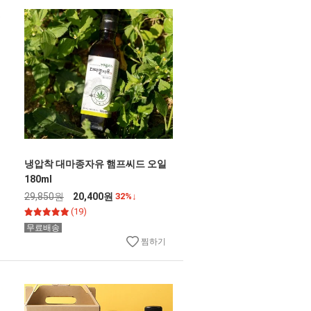
냉압착 대마종자유 햄프씨드 오일
180ml
29,850원
20,400원
32%↓
(19)
무료배송
찜하기