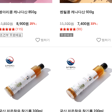
병아리콩 캐나다산 850g
렌틸콩 캐나다산 930g
11,850원
8,900원
25%↓
11,100원
7,400원
33%↓
(115)
(93)
조건부 무료배송
무료배송
찜하기
찜하기
국산 저온착유 참기름 300ml
국산 저온착유 참기름 200ml