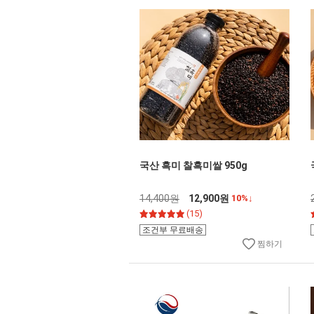
국산 흑미 찰흑미쌀 950g
14,400원
12,900원
10%↓
(15)
조건부 무료배송
찜하기