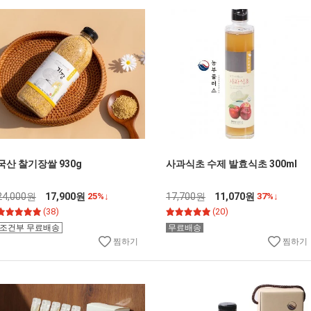
국산 찰기장쌀 930g
사과식초 수제 발효식초 300ml
24,000원
17,900원
25%↓
17,700원
11,070원
37%↓
(38)
(20)
조건부 무료배송
무료배송
찜하기
찜하기