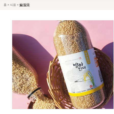
>
>
홈
식품
쌀/잡곡