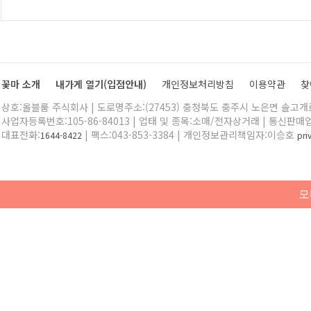
꽃마 소개
내가게 열기(입점안내)
개인정보처리방침
이용약관
찾
상호:올블룸 주식회사 | 도로명주소:(27453) 충청북도 충주시 노은면 솔고개로 
사업자등록번호:105-86-84013 | 업태 및 종목:소매/전자상거래 | 통신판매
대표전화:
| 팩스:043-853-3384 | 개인정보관리책임자:이승호
1644-8422
pr
모