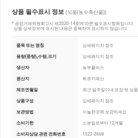
상품 필수표시 정보
(식품(농수축산물))
* 공정거래위원회고시 제2020-14호에 따른 필수표시항목입니다.
상품 상세정보에 표시된 내용은 중복하여 표시하지 않습니다.
품목 또는 명칭
상세페이지 참조
용량(중량),수량,크기
상세페이지 참조
생산자
농부플러스
원산지
튀르키예산
제조연월일
최근 일주일이내 포장 된 상품
상품구성
상세페이지 참조
보관방법
서늘한곳에 보관하세요
소비기한
소분일로부터 12개월
소비자상담 관련 전화번호
1522-2668