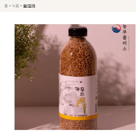
>
>
홈
식품
쌀/잡곡