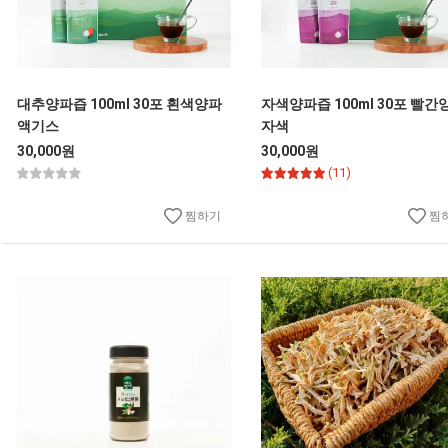
대추양파즙 100ml 30포 흰색양파
자색양파즙 100ml 30포 빨간
액기스
자색
30,000원
30,000원
(11)
찜하기
찜