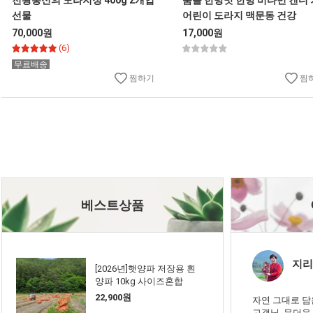
천왕봉신의 도라지정 400g 2개입
숨솔 한방맛 한방 비타민 캔디
선물
어린이 도라지 맥문동 건강
70,000원
17,000원
(6)
무료배송
찜하기
찜
베스트상품
지리
[2026년]햇양파 저장용 흰
양파 10kg 사이즈혼합
22,900원
자연 그대로 담은
고객님, 무더운