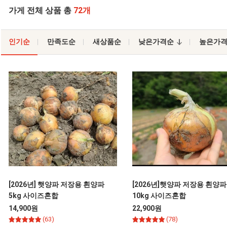
가게 전체 상품 총
72개
인기순
만족도순
새상품순
낮은가격순
높은가
[2026년] 햇양파 저장용 흰양파
[2026년]햇양파 저장용 흰양파
5kg 사이즈혼합
10kg 사이즈혼합
14,900원
22,900원
(63)
(78)