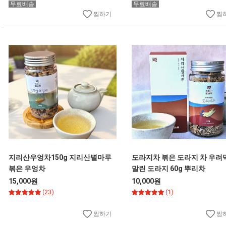
무료배송
무료배송
찜하기
찜
지리산우엉차150g 지리산별마루
도라지차 볶은 도라지 차 우려
볶은 우엉차
말린 도라지 60g 뿌리차
15,000원
10,000원
(23)
(1)
찜하기
찜