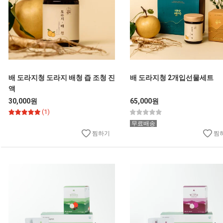
배 도라지청 도라지 배청 즙 조청 진
배 도라지청 2개입선물세트
액
30,000원
65,000원
(1)
무료배송
찜하기
찜