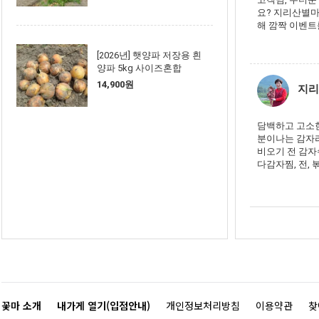
요? 지리산별마
해 깜짝 이벤트를
[2026년] 햇양파 저장용 흰
양파 5kg 사이즈혼합
14,900원
지리
담백하고 고소
분이나는 감자
비오기 전 감자
다감자찜, 전, 볶
꽃마 소개
내가게 열기(입점안내)
개인정보처리방침
이용약관
찾