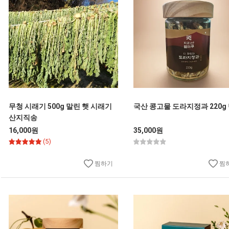
무청 시래기 500g 말린 햇 시래기
국산 콩고물 도라지정과 220g
산지직송
16,000원
35,000원
(5)
찜하기
찜