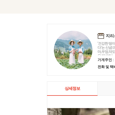
지리
'건강한 땅
다'는 신념
마,우엉,약
을 재배하는
가게주인 :
전화 및 
상세정보