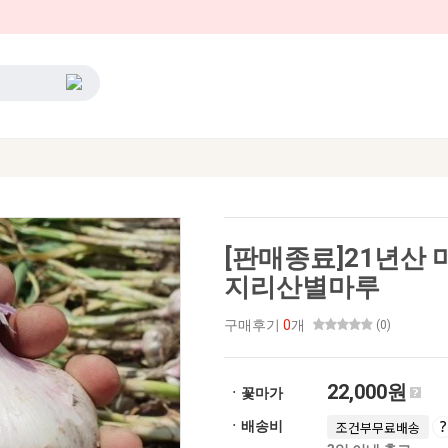
[판매종료]21년산 
지리산별마루
구매후기
0
개
(0)
22,000원
ㆍ꽃마가
ㆍ배송비
조건부무료배송