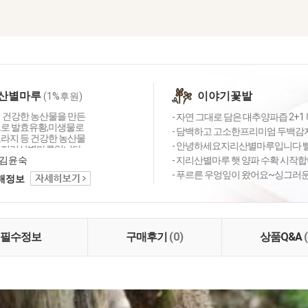
산별마루
이야기꽃밭
(1%후원)
이 건강한 농산물을 만든
- 자연 그대로 담은 대추양파즙 2+1 
으로 발효유황,미생물로
- 담백하고 고소한프리미엄 두백감자
도라지 등 건강한 농산물
- 안녕하세요지리산별마루입니다 빨
 지리산별마루입니다.
김윤숙
- 지리산별마루 햇 양파 수확 시작
- 푸르른 우엉잎이 왔어요~싱그러운 
택배정보
필수정보
구매후기
(0)
상품Q&A