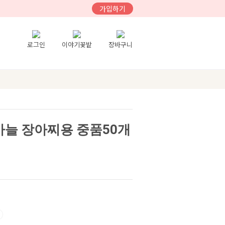
가입하기
로그인
이야기꽃밭
장바구니
마늘 장아찌용 중품50개