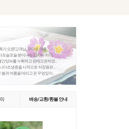
특가 오픈!고객님, 무더운 여름...
포슬포슬 분이나는 감자라 하여...
간양파를 수확하고 판매오픈하였...
합니다조생종을 시작으로 저장용은...
봄과 여름을 데리고 온 우엉잎이...
(0)
배송/교환/환불 안내