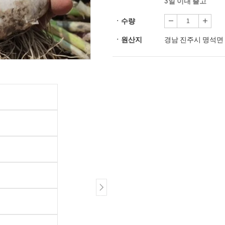
3일 이내 출고
ㆍ수량
ㆍ원산지
경남 진주시 명석면