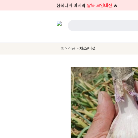
삼복더위 마지막
말복 보양대전
🔥
>
>
홈
식품
채소/버섯