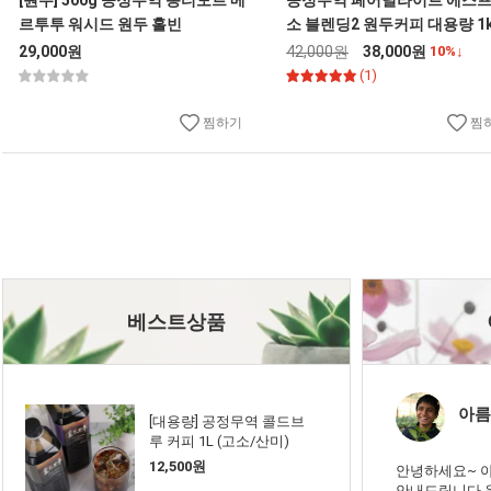
[원두] 500g 공정무역 동티모르 메
공정무역 페어딜라이트 에스
르투투 워시드 원두 홀빈
소 블렌딩2 원두커피 대용량 1
29,000원
42,000원
38,000원
10%↓
(1)
찜하기
찜
베스트상품
아름
[대용량] 공정무역 콜드브
루 커피 1L (고소/산미)
12,500원
안녕하세요~ 
안내드립니다.