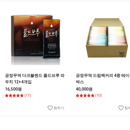
공정무역 다크블렌드 콜드브루 파
공정무역 드립백커피 4종 테
우치 12+4개입
박스
16,500원
40,000원
(17)
(10)
찜하기
찜