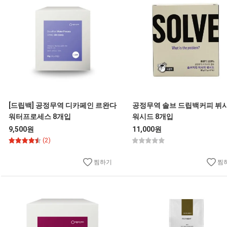
[드립백] 공정무역 디카페인 르완다
공정무역 솔브 드립백커피 뷔
워터프로세스 8개입
워시드 8개입
9,500원
11,000원
(2)
찜하기
찜