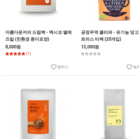
아름다운커피 드립백 - 멕시코 엘메
공정무역 클리퍼 - 유기농 망고
즈칼 (친환경 종이포장)
트러스 티백 (20개입)
8,000원
13,000원
(1)
찜하기
찜