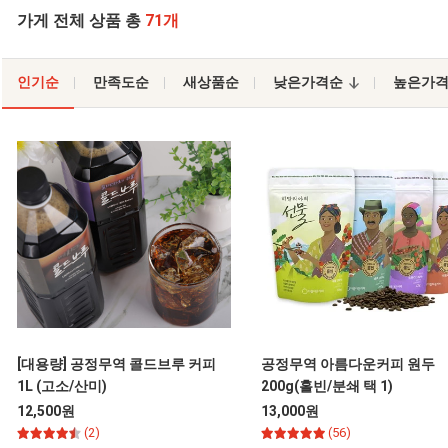
가게 전체 상품 총
71개
인기순
만족도순
새상품순
낮은가격순
높은가
[대용량] 공정무역 콜드브루 커피
공정무역 아름다운커피 원두
1L (고소/산미)
200g(홀빈/분쇄 택 1)
12,500원
13,000원
(2)
(56)