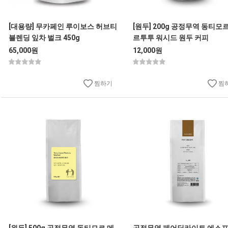
[대용량] 무카페인 루이보스 허브티
[원두] 200g 공정무역 동티모
블렌딩 잎차 벌크 450g
르투투 워시드 원두 커피
65,000원
12,000원
찜하기
찜