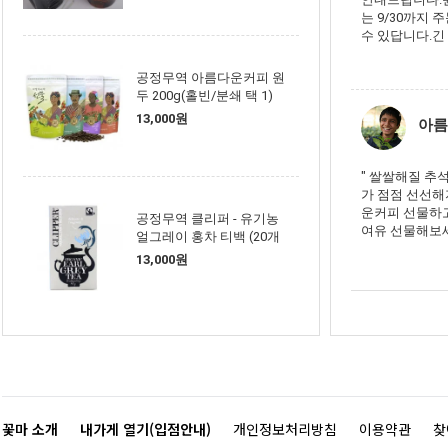
는 9/30까지
수 있답니다.긴 
공정무역 아름다운커피 원
두 200g(홀빈/분쇄 택 1)
13,000원
아름
" 쌀쌀해질 추석
가 점점 선선해
운커피 선물하고
공정무역 클리퍼 - 유기농
여유 선물해보세요
얼그레이 홍차 티백 (20개
입)
13,000원
꽃마 소개
내가게 열기(입점안내)
개인정보처리방침
이용약관
찾