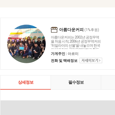
아름다운커피
(1%후원)
아름다운커피는 2002년 공정무역
을 처음 시작, 2006년 공정무역커피
'히말라야의 선물'을 내놓으며 한국
의 대표적인 공정무역단체로 활동
하고 있습니다. 아름다운커피는 공
가게주인 :
아르미
정무역으로 거래된 제품을 판매할
전화 및 택배정보
뿐만 아니라, 국내 인식개선 교육과
해외 생산지 지원사업을 병행하고
있습니다. 이를 통해, 생산자들의 노
동권을 보호하면서도 커피 품질을
높이고 비즈니스 역량을 키워, 빈곤
상세정보
필수정보
에서 벗어날 수 있도록 돕고 있습니
다.