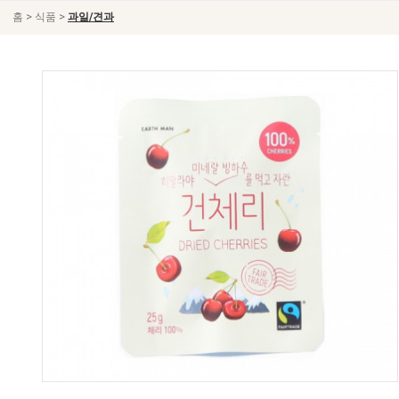
>
>
홈
식품
과일/견과