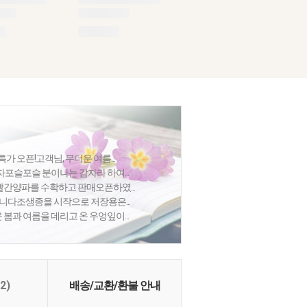
특가 오픈!고객님, 무더운 여름...
포슬포슬 분이나는 감자라 하여...
간양파를 수확하고 판매오픈하였...
합니다조생종을 시작으로 저장용은...
봄과 여름을 데리고 온 우엉잎이...
(2)
배송/교환/환불 안내