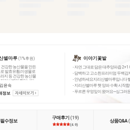
산별마루
이야기꽃밭
(1%후원)
이 건강한 농산물을 만든
- 자연 그대로 담은 대추양파즙 2+1 
으로 발효유황,미생물로
- 담백하고 고소한프리미엄 두백감자
도라지 등 건강한 농산물
- 안녕하세요지리산별마루입니다 빨
 지리산별마루입니다.
김윤숙
- 지리산별마루 햇 양파 수확 시작
- 푸르른 우엉잎이 왔어요~싱그러운 
택배정보
구매후기
(19)
필수정보
상품Q&A
(4.9)