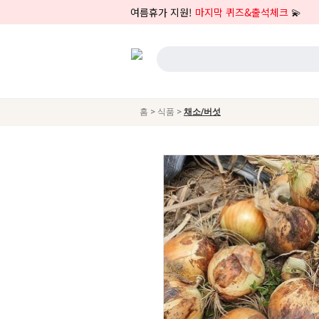
여름휴가 지원!
마지막 퀴즈&출석체크
💫
>
>
홈
식품
채소/버섯