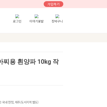
가입하기
로그인
이야기꽃밭
장바구니
아찌용 흰양파 10kg 작
 국내 한정, 제주/도서지역 별도)