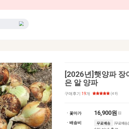
[2026년]햇양파 장
은 알 양파
구매후기
19
개
(4.9)
16,900원
ㆍ꽃마가
(무료배송은
ㆍ배송비
무료배송