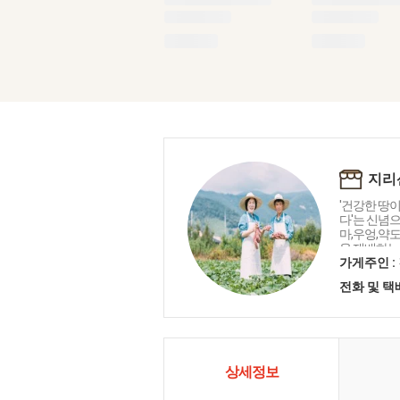
지리
'건강한 땅
다'는 신념
마,우엉,약
을 재배하는
가게주인 :
전화 및 
상세정보