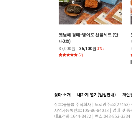
옛날애 청태-뱅어포 선물세트 (만
나3호)
37,000원
36,100원
2%↓
(7)
꽃마 소개
내가게 열기(입점안내)
개인
상호:올블룸 주식회사 | 도로명주소:(27453)
사업자등록번호:105-86-84013 | 업태 및
대표전화:
1644-8422
| 팩스:043-853-3