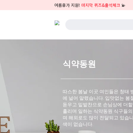
여름휴가 지원!
마지막 퀴즈&출석체크
💫
식약동원
따스한 봄날 이곳 여인들은 청태
에 널어 말렸습니다. 입맛없는 봄
돋우고 밑밭찬으로 손님상에 더할
흘리며 일하는 식약동원 식구들의 
며 해외로도 많이 전달되고 있습니
색이 없습니다.