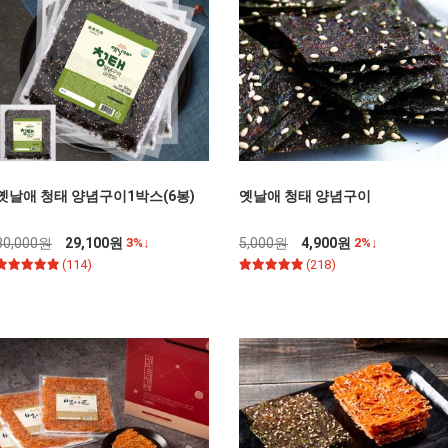
옛날애 청태 양념구이1박스(6봉)
옛날애 청태 양념구이
30,000원
29,100원
3%↓
5,000원
4,900원
2%↓
(114)
(218)