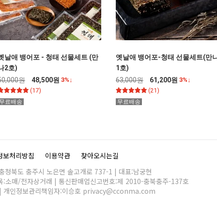
옛날애 뱅어포 - 청태 선물세트 (만
옛날애 뱅어포-청태 선물세트(만
나2호)
1호)
50,000원
48,500원
3%↓
63,000원
61,200원
3%↓
(17)
(21)
무료배송
무료배송
정보처리방침
이용약관
찾아오시는길
 충청북도 충주시 노은면 솔고개로 737-1 | 대표:남궁현
 종목:소매/전자상거래 | 통신판매업신고번호:제 2010-충북충주-137호
384 | 개인정보관리책임자:이승호
privacy@cconma.com