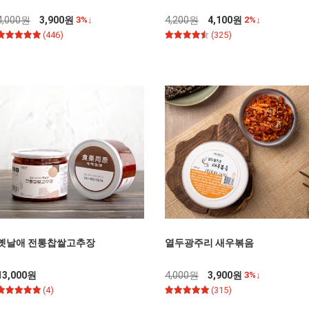
4,000원
3,900원
3%↓
4,200원
4,100원
2%↓
(446)
(325)
옛날애 전통찹쌀고추장
열두광주리 새우볶음
13,000원
4,000원
3,900원
3%↓
(4)
(315)