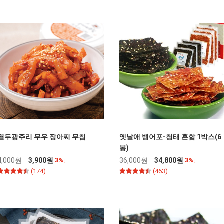
열두광주리 무우 장아찌 무침
옛날애 뱅어포-청태 혼합 1박스(6
봉)
4,000원
3,900원
3%↓
36,000원
34,800원
3%↓
(174)
(463)