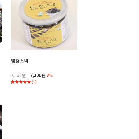
뱅청스낵
7,500원
7,300원
3%↓
(5)