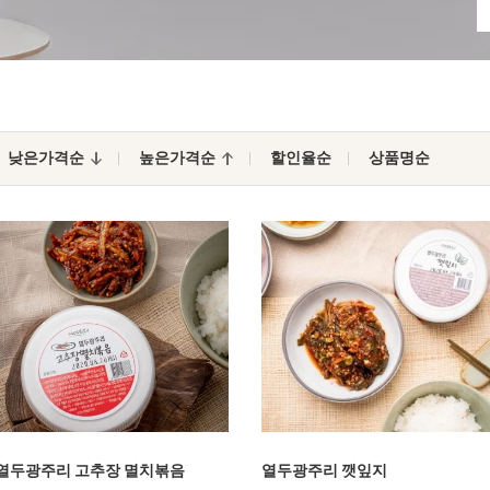
낮은가격순
높은가격순
할인율순
상품명순
열두광주리 고추장 멸치볶음
열두광주리 깻잎지