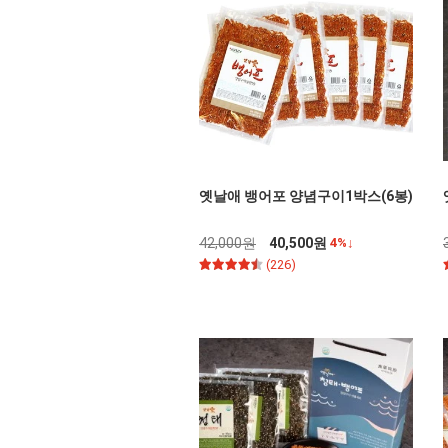
옛날애 뱅어포 양념구이1박스(6봉)
42,000원
40,500원
4%↓
(226)