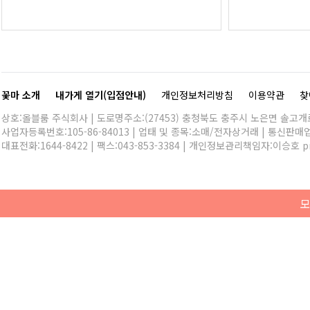
꽃마 소개
내가게 열기(입점안내)
개인정보처리방침
이용약관
찾
상호:올블룸 주식회사 | 도로명주소:(27453) 충청북도 충주시 노은면 솔고개로 
사업자등록번호:105-86-84013 | 업태 및 종목:소매/전자상거래 | 통신판매
대표전화:
1644-8422
| 팩스:043-853-3384 | 개인정보관리책임자:이승호
p
모