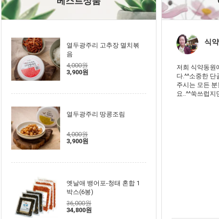
베스트상품
식약
열두광주리 고추장 멸치볶
음
4,000원
저희 식약동원
3,900원
다.^^소중한 
주시는 모든 
요..^^쑥쓰럽지
열두광주리 땅콩조림
4,000원
3,900원
옛날애 뱅어포-청태 혼합 1
박스(6봉)
36,000원
34,800원