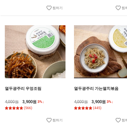
찜하기
찜
열두광주리 우엉조림
열두광주리 가는멸치볶음
4,000원
3,900원
3%↓
4,000원
3,900원
3%↓
(566)
(445)
찜하기
찜