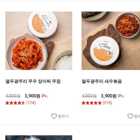
열두광주리 무우 장아찌 무침
열두광주리 새우볶음
4,000원
3,900원
3%↓
4,000원
3,900원
3%↓
(174)
(315)
찜하기
찜