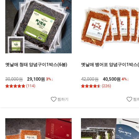
옛날애 청태 양념구이1박스(6봉)
옛날애 뱅어포 양념구이1박스(
30,000원
29,100원
3%↓
42,000원
40,500원
4%↓
(114)
(226)
찜하기
찜