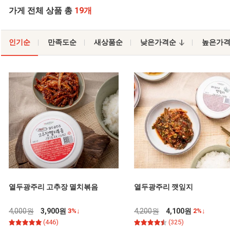
가게 전체 상품 총
19개
인기순
만족도순
새상품순
낮은가격순
높은가
열두광주리 고추장 멸치볶음
열두광주리 깻잎지
4,000원
3,900원
3%↓
4,200원
4,100원
2%↓
(446)
(325)