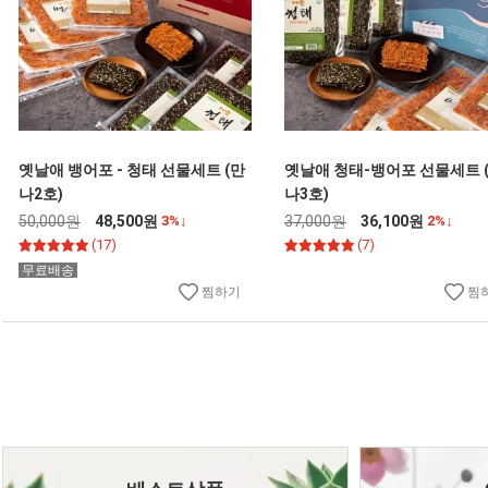
옛날애 뱅어포 - 청태 선물세트 (만
옛날애 청태-뱅어포 선물세트 
나2호)
나3호)
50,000원
48,500원
3%↓
37,000원
36,100원
2%↓
(17)
(7)
무료배송
찜하기
찜