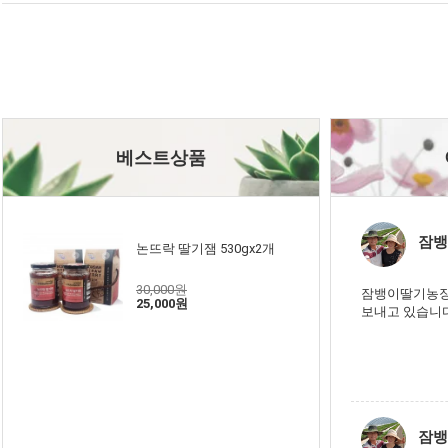
베스트상품
잠뱅
논뜨락 딸기잼 530gx2개
30,000원
잠뱅이딸기농장
25,000원
보내고 있습니
잠뱅