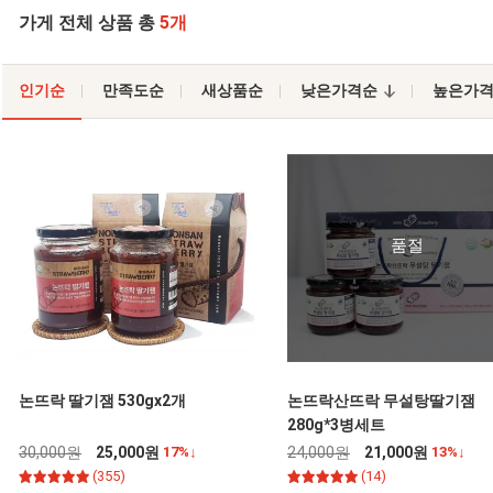
가게 전체 상품 총
5개
인기순
만족도순
새상품순
낮은가격순
높은가
품절
논뜨락 딸기잼 530gx2개
논뜨락산뜨락 무설탕딸기잼
280g*3병세트
30,000원
25,000원
17%↓
24,000원
21,000원
13%↓
(355)
(14)