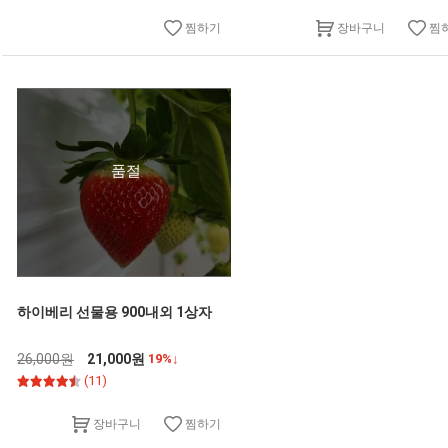
찜하기
찜
장바구니
품절
하이베리 선물용 900내외 1상자
26,000원
21,000원
19%↓
(11)
찜하기
장바구니