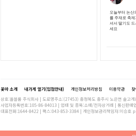
오늘부터 논산의
를 주재로 축제
셔서 딸기도 드
세요
꽃마 소개
내가게 열기(입점안내)
개인정보처리방침
이용약관
찾
상호:올블룸 주식회사 | 도로명주소:(27453) 충청북도 충주시 노은면 솔고개로 
사업자등록번호:105-86-84013 | 업태 및 종목:소매/전자상거래 | 통신판매
대표전화:
1644-8422
| 팩스:043-853-3384 | 개인정보관리책임자:이승호
p