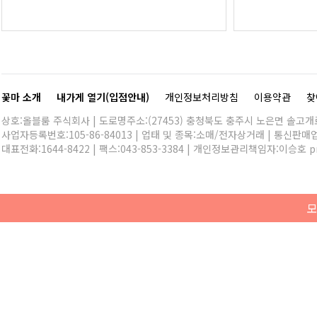
꽃마 소개
내가게 열기(입점안내)
개인정보처리방침
이용약관
찾
상호:올블룸 주식회사 | 도로명주소:(27453) 충청북도 충주시 노은면 솔고개로 
사업자등록번호:105-86-84013 | 업태 및 종목:소매/전자상거래 | 통신판매
대표전화:
1644-8422
| 팩스:043-853-3384 | 개인정보관리책임자:이승호
p
모