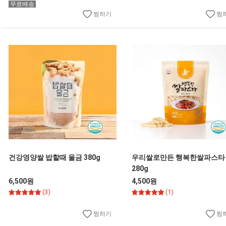
무료배송
찜하기
찜
건강영양쌀 밥할때 울금 380g
우리쌀로만든 행복한쌀파스타
280g
6,500원
4,500원
(3)
(1)
찜하기
찜