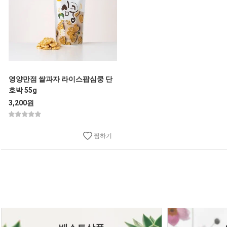
영양만점 쌀과자 라이스팝심쿵 단
호박 55g
3,200원
찜하기