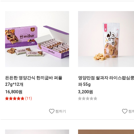
든든한 영양간식 한끼굽바 퍼플
영양만점 쌀과자 라이스팝심쿵
27g*12개
파 55g
16,800원
3,200원
(11)
찜하기
찜