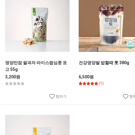
영양만점 쌀과자 라이스팝심쿵 표
건강영양쌀 밥할때 톳 380g
고 55g
3,200원
6,500원
(1)
찜하기
찜