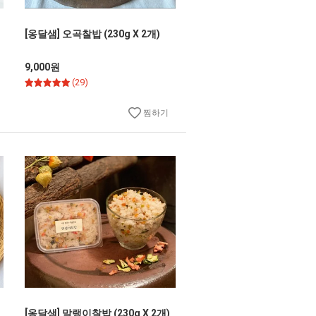
[옹달샘] 오곡찰밥 (230g X 2개)
9,000원
(29)
찜하기
[옹달샘] 말랭이찰밥 (230g X 2개)