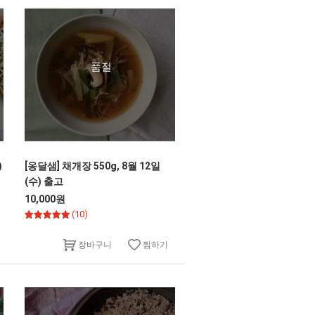
품절
)
[옹달샘] 채개장 550g, 8월 12일
(수) 출고
10,000원
(10)
찜하기
장바구니