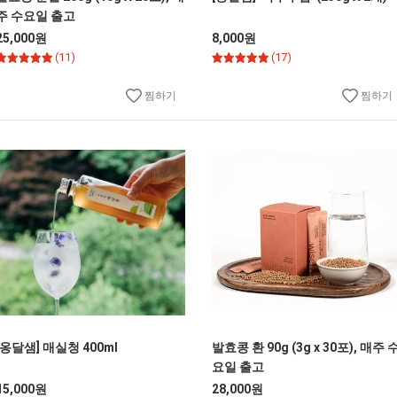
주 수요일 출고
25,000원
8,000원
(11)
(17)
찜하기
찜하기
[옹달샘] 매실청 400ml
발효콩 환 90g (3g x 30포), 매주 
요일 출고
15,000원
28,000원