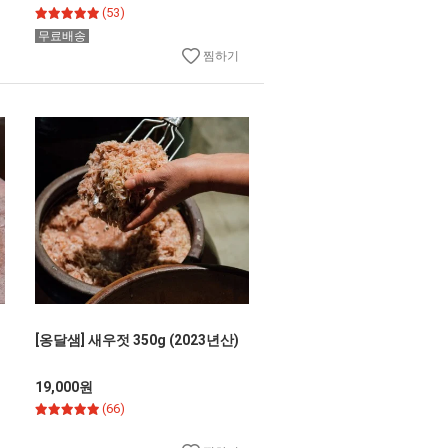
(53)
무료배송
찜하기
[옹달샘] 새우젓 350g (2023년산)
19,000원
(66)