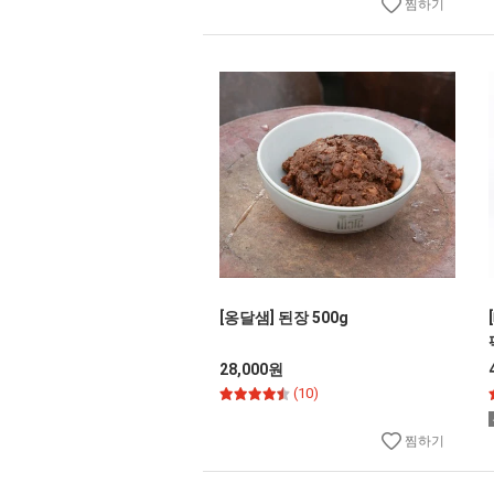
찜하기
[옹달샘] 된장 500g
28,000원
(10)
찜하기