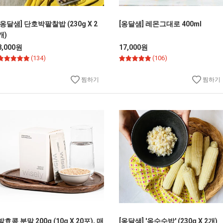
[옹달샘] 단호박팥찰밥 (230g X 2
[옹달샘] 레몬그대로 400ml
개)
8,000원
17,000원
(134)
(106)
찜하기
찜하기
발효콩 분말 200g (10g X 20포), 매
[옹달샘] '옥수수밥' (230g X 2개)