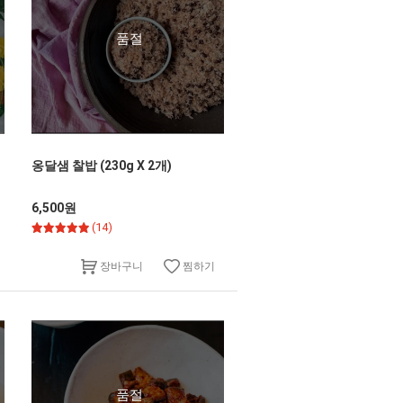
품절
옹달샘 찰밥 (230g X 2개)
6,500원
(14)
찜하기
장바구니
품절