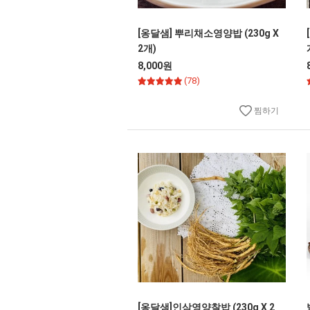
[옹달샘] 뿌리채소영양밥 (230g X
2개)
8,000원
(78)
찜하기
[옹달샘]인삼영양찰밥 (230g X 2