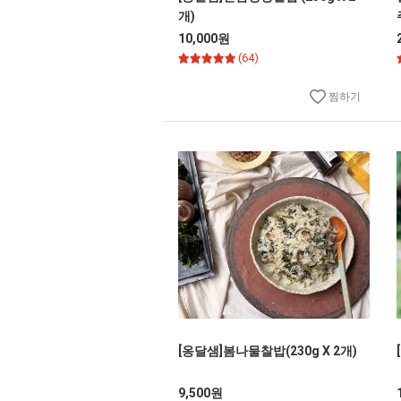
개)
10,000원
(64)
찜하기
[옹달샘]봄나물찰밥(230g X 2개)
9,500원