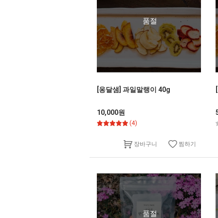
품절
[옹달샘] 과일말랭이 40g
10,000원
(4)
찜하기
장바구니
품절