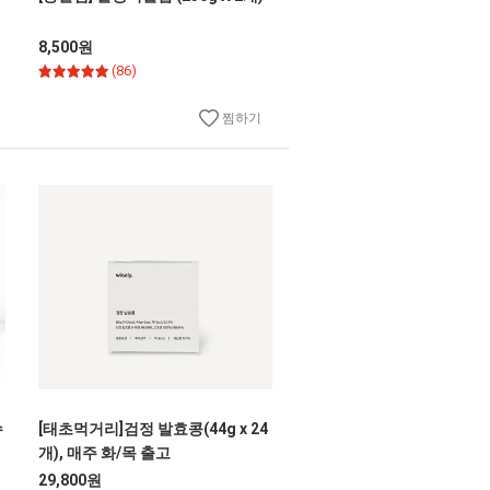
8,500원
(86)
찜하기
수
[태초먹거리]검정 발효콩(44g x 24
개), 매주 화/목 출고
29,800원