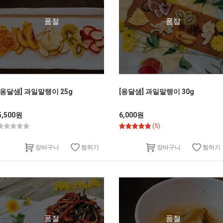
품절
품절
[옹달샘] 과일말랭이 25g
[옹달샘] 과일말랭이 30g
5,500원
6,000원
(5)
찜하기
찜하기
장바구니
장바구니
품절
품절