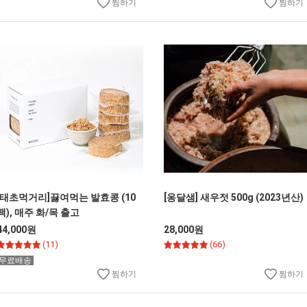
찜하기
찜하기
[태초먹거리]끓여먹는 발효콩 (10
[옹달샘] 새우젓 500g (2023년산)
팩), 매주 화/목 출고
44,000원
28,000원
(11)
(66)
무료배송
찜하기
찜하기