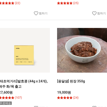
(22)
(25)
찜하기
찜하기
[태초먹거리]발효콩 (44g x 24개),
[옹달샘] 된장 350g
매주 화/목 출고
27,600원
19,000원
(107)
(24)
무료배송