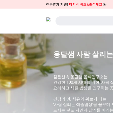
여름휴가 지원!
마지막 퀴즈&출석체크
💫
옹달샘 사람 살리
깊은산속 옹달샘 음식연구소는
건강한 100세 시대를 위한 ‘사람
요리하고 체질 밥상을 연구하는 
건강의 맛, 치유와 위로가 되는
'사람 살리는 예술밥상'을 꿈꾸며 
드시는 분도 자연과 닮기를 바라