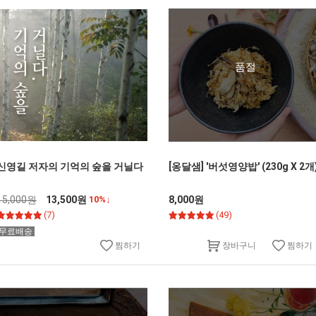
품절
신영길 저자의 기억의 숲을 거닐다
[옹달샘] '버섯영양밥' (230g X 2개
15,000원
13,500원
10%↓
8,000원
(7)
(49)
무료배송
찜하기
찜하기
장바구니