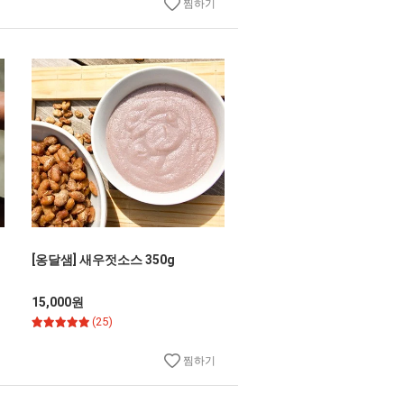
찜하기
[옹달샘] 새우젓소스 350g
15,000원
(25)
찜하기