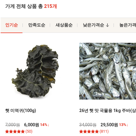
가게 전체 상품 총
215개
인기순
만족도순
새상품순
낮은가격순
높은가
햇 미역귀(100g)
26년 햇 맛 국물용 1kg 주바(
7,000원
6,000원
14%↓
34,000원
29,500원
13%↓
(50)
(811)