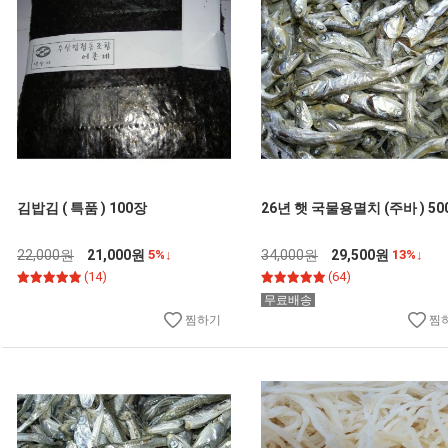
김밥김 ( 특품 ) 100장
26년 햇 국물용멸치 (주바 ) 50
22,000원
21,000원
5%↓
34,000원
29,500원
13%↓
(14)
(64)
무료배송
찜하기
찜