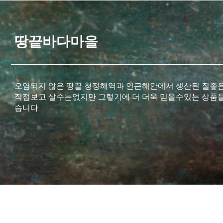
땅끝바다마을
오염되지 않은 땅끝 청정해역과 연근해안에서 생산된 질좋
직접보고 살수는없지만 그렇기에 더 더욱 믿을수있는 상품들
습니다.