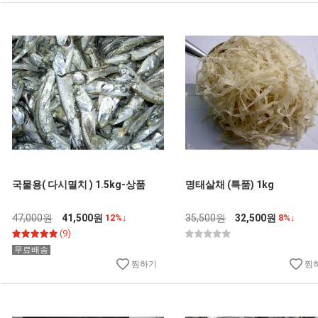
국물용( 다시멸치 ) 1.5kg-상품
명태살채 (특품) 1kg
47,000원
41,500원
12%↓
35,500원
32,500원
8%↓
(9)
무료배송
찜하기
찜