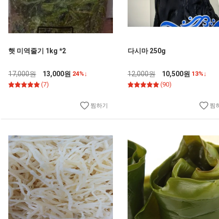
햇 미역줄기 1kg *2
다시마 250g
17,000원
13,000원
24%↓
12,000원
10,500원
13%↓
(7)
(90)
찜하기
찜