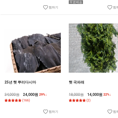
무료배송
찜하기
찜
25년 햇 뿌리다시마
햇 국파래
34,000원
24,000원
29%↓
18,000원
14,000원
22%↓
(166)
(2)
찜하기
찜