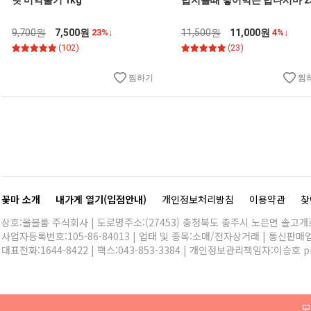
햇 미역줄기 1kg
밥지을때 넣어먹는 밥다시마 2
9,700원
7,500원
23%↓
11,500원
11,000원
4%↓
(102)
(23)
찜하기
찜
꽃마 소개
내가게 열기(입점안내)
개인정보처리방침
이용약관
찾
상호:올블룸 주식회사 | 도로명주소:(27453) 충청북도 충주시 노은면 솔고개로 
사업자등록번호:105-86-84013 | 업태 및 종목:소매/전자상거래 | 통신판매
대표전화:
1644-8422
| 팩스:043-853-3384 | 개인정보관리책임자:이승호
p
모