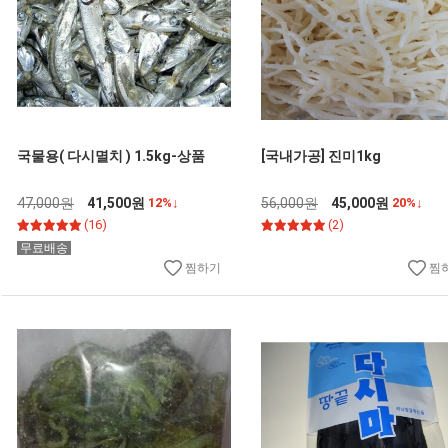
국물용( 다시멸치 ) 1.5kg-상품
[국내가공] 진미1kg
47,000원
41,500원
12%↓
56,000원
45,000원
20%↓
(16)
(2)
무료배송
찜하기
찜