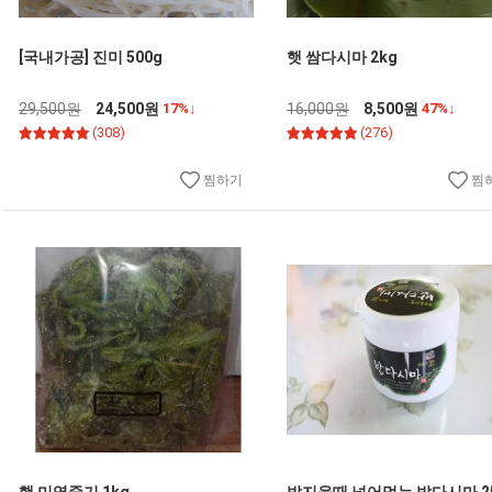
[국내가공] 진미 500g
햇 쌈다시마 2kg
29,500원
24,500원
17%↓
16,000원
8,500원
47%↓
(308)
(276)
찜하기
찜