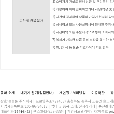
2) 소비자의 과실로 인해 상품 및 구성품의 
3) 개봉하여 이미 섭취하였거나 사용(착용 및 
4) 시간이 경과하여 상품의 가치가 현저히 감
교환 및 환불 불가
5) 상세정보 또는 사용설명서에 안내된 주의사
6) 사전예약 또는 주문제작으로 통해 소비자
7) 복제가 가능한 상품 등의 포장을 훼손한 경
8) 맛, 향, 색 등 단순 기호차이에 의한 경우
꽃마 소개
내가게 열기(입점안내)
개인정보처리방침
이용약관
찾
상호:올블룸 주식회사 | 도로명주소:(27453) 충청북도 충주시 노은면 솔고개로 
사업자등록번호:105-86-84013 | 업태 및 종목:소매/전자상거래 | 통신판매
대표전화:
| 팩스:043-853-3384 | 개인정보관리책임자:이승호
1644-8422
pr