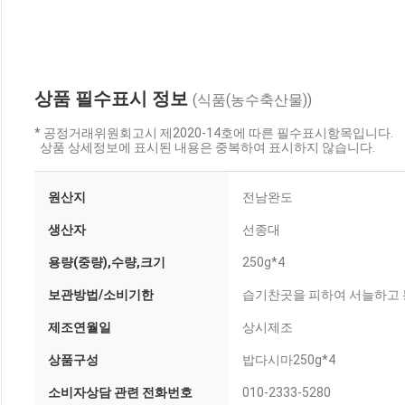
상품 필수표시 정보
(식품(농수축산물))
* 공정거래위원회고시 제2020-14호에 따른 필수표시항목입니다.
상품 상세정보에 표시된 내용은 중복하여 표시하지 않습니다.
원산지
전남완도
생산자
선종대
용량(중량),수량,크기
250g*4
보관방법/소비기한
습기찬곳을 피하여 서늘하고 
제조연월일
상시제조
상품구성
밥다시마250g*4
소비자상담 관련 전화번호
010-2333-5280