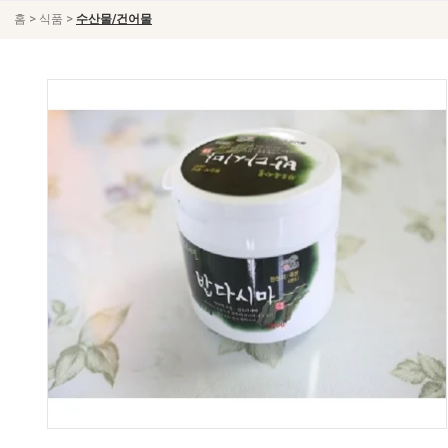
>
>
홈
식품
수산물/건어물