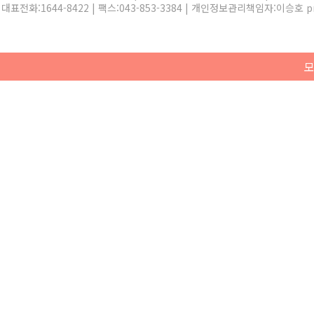
대표전화:
1644-8422
| 팩스:043-853-3384 | 개인정보관리책임자:이승호
p
모