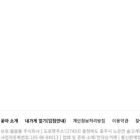
꽃마 소개
내가게 열기(입점안내)
개인정보처리방침
이용약관
찾
상호:올블룸 주식회사 | 도로명주소:(27453) 충청북도 충주시 노은면 솔고개로 
사업자등록번호:105-86-84013 | 업태 및 종목:소매/전자상거래 | 통신판매