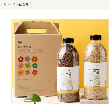
>
>
홈
식품
쌀/잡곡