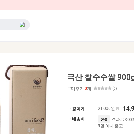
국산 찰수수쌀 900
구매후기
0
개
(0)
14,
21,000원
ㆍ꽃마가
(선결제 : 3,000
ㆍ배송비
선불
3일 이내 출고