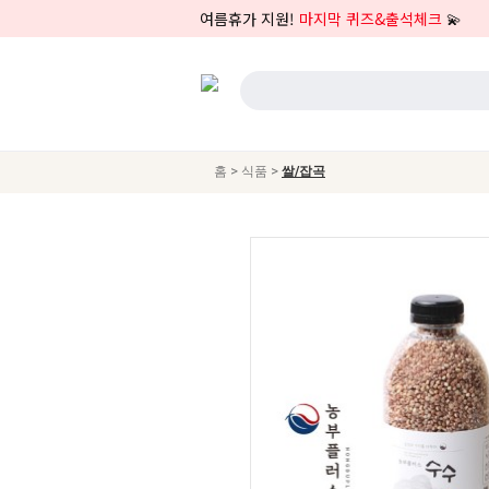
여름휴가 지원!
마지막 퀴즈&출석체크
💫
>
>
홈
식품
쌀/잡곡