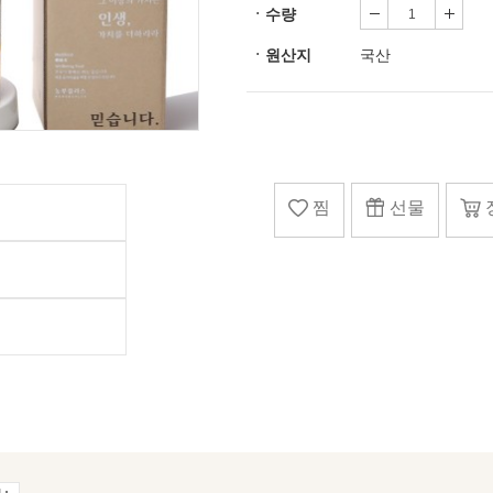
ㆍ수량
ㆍ원산지
국산
찜
선물