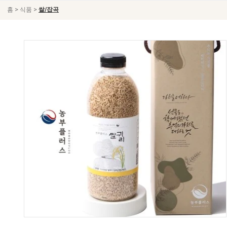
>
>
홈
식품
쌀/잡곡