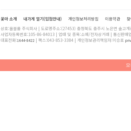
꽃마 소개
내가게 열기(입점안내)
개인정보처리방침
이용약관
찾
상호:올블룸 주식회사 | 도로명주소:(27453) 충청북도 충주시 노은면 솔고개로 
사업자등록번호:105-86-84013 | 업태 및 종목:소매/전자상거래 | 통신판매
대표전화:
| 팩스:043-853-3384 | 개인정보관리책임자:이승호
1644-8422
pr
모