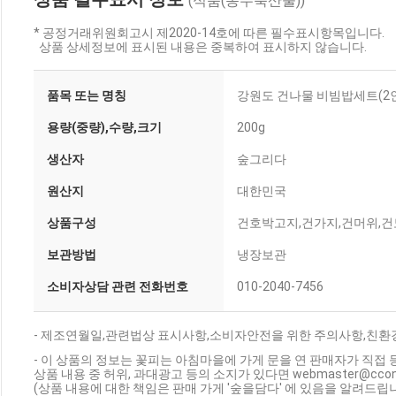
(식품(농수축산물))
* 공정거래위원회고시 제2020-14호에 따른 필수표시항목입니다.
상품 상세정보에 표시된 내용은 중복하여 표시하지 않습니다.
품목 또는 명칭
강원도 건나물 비빔밥세트(2
용량(중량),수량,크기
200g
생산자
숲그리다
원산지
대한민국
상품구성
건호박고지,건가지,건머위,
보관방법
냉장보관
소비자상담 관련 전화번호
010-2040-7456
- 제조연월일,관련법상 표시사항,소비자안전을 위한 주의사항,친환경
- 이 상품의 정보는 꽃피는 아침마을에 가게 문을 연 판매자가 직접 
상품 내용 중 허위, 과대광고 등의 소지가 있다면 webmaster@cc
(상품 내용에 대한 책임은 판매 가게 '숲을담다' 에 있음을 알려드립니