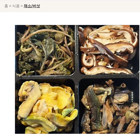
>
>
홈
식품
채소/버섯