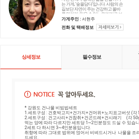
는 가게, '숲을담다'입니다. 사람의 손
길보단 자연이 주는 건강하고 올바
른 먹거리, 믿을 수 있는 먹거리로 보
답하겠습니다.
가게주인 :
서현주
전화 및 택배정보
상세정보
필수정보
* 강원도 건나물 비빔밥세트

1.세트구성 : 건호박고지+건가지+건머위+노지표고버섯 (각 50g
2.세트구성 : 건고사리+건참취+건곤드레+건시래기     (각 50g씩
먹는 양에 따라 다르지만 세트당 1~2인분정도 드실 수 있습니다
2세트 다 하시면 3~4인분용입니다.

취향에 따라 그대로 밥위에 얹어서 비벼드시거나  나물을 조리
드세요.
