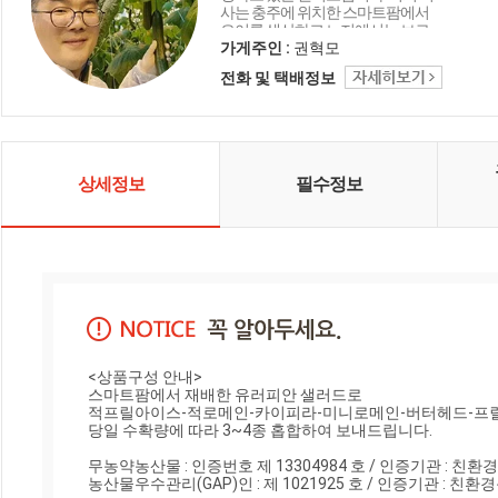
사는 충주에 위치한 스마트팜에서
오이를 생산하고 노지에서는 브로
콜리와 가지 등을 재배하고 있습니
가게주인 :
권혁모
다. 뿐만아니라 강원도 철원, 평창, 제
전화 및 택배정보
주도, 진주, 여주 등 전국 산지에서 다
채로운 채소와 과일류를 소개합니
다.
상세정보
필수정보
<상품구성 안내>

스마트팜에서 재배한 유러피안 샐러드로

적프릴아이스-적로메인-카이피라-미니로메인-버터헤드-프릴
당일 수확량에 따라 3~4종 홉합하여 보내드립니다.

무농약농산물 : 인증번호 제 13304984 호 / 인증기관 : 친
농산물우수관리(GAP)인 : 제 1021925 호 / 인증기관 : 