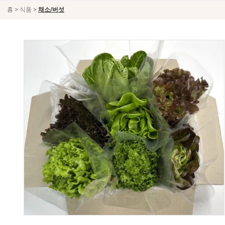
>
>
홈
식품
채소/버섯