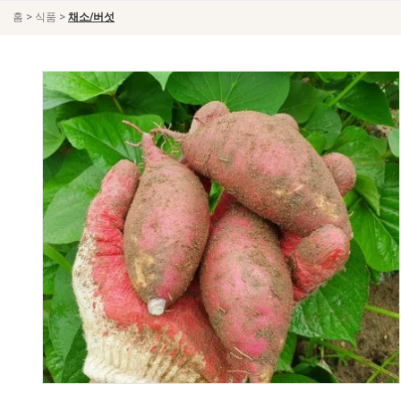
>
>
홈
식품
채소/버섯