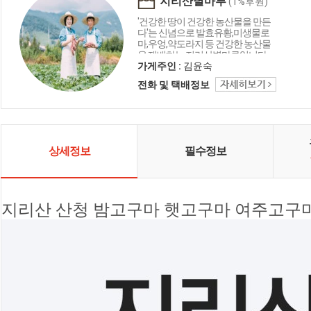
지리산별마루
(1%후원)
'건강한 땅이 건강한 농산물을 만든
다'는 신념으로 발효유황,미생물로
마,우엉,약도라지 등 건강한 농산물
을 재배하는 지리산별마루입니다.
가게주인 :
김윤숙
전화 및 택배정보
상세정보
필수정보
지리산 산청 밤고구마 햇고구마 여주고구마 3