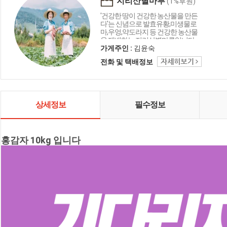
지리산별마루
(1%후원)
'건강한 땅이 건강한 농산물을 만든
다'는 신념으로 발효유황,미생물로
마,우엉,약도라지 등 건강한 농산물
을 재배하는 지리산별마루입니다.
가게주인 :
김윤숙
전화 및 택배정보
상세정보
필수정보
홍감자 10kg
 입니다 