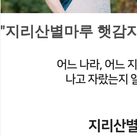
"지리산별마루 햇감자