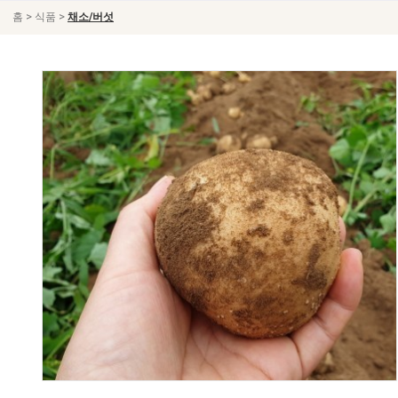
>
>
홈
식품
채소/버섯