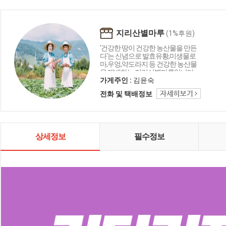
지리산별마루
(1%후원)
'건강한 땅이 건강한 농산물을 만든
다'는 신념으로 발효유황,미생물로
마,우엉,약도라지 등 건강한 농산물
을 재배하는 지리산별마루입니다.
가게주인 :
김윤숙
전화 및 택배정보
상세정보
필수정보