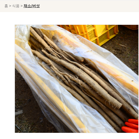
>
>
홈
식품
채소/버섯