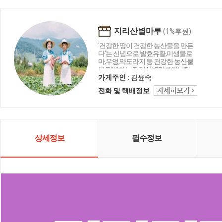
지리산별마루
(1%후원)
'건강한 땅이 건강한 농산물을 만든
다'는 신념으로 발효유황,미생물로
마,우엉,약도라지 등 건강한 농산물
을 재배하는 지리산별마루입니다.
가게주인 :
김윤숙
전화 및 택배정보
상세정보
필수정보