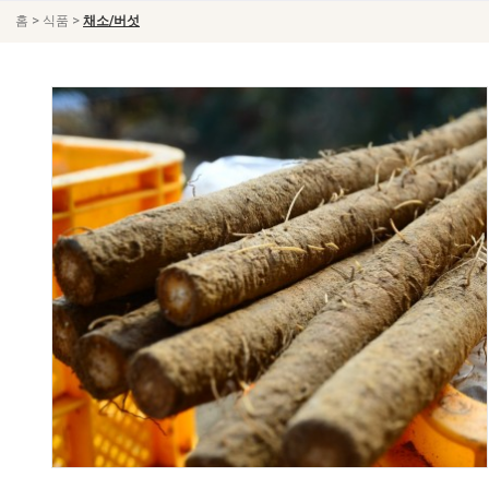
>
>
홈
식품
채소/버섯