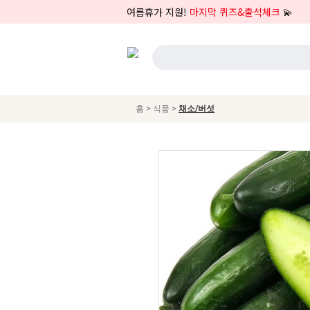
여름휴가 지원!
마지막 퀴즈&출석체크
💫
>
>
홈
식품
채소/버섯