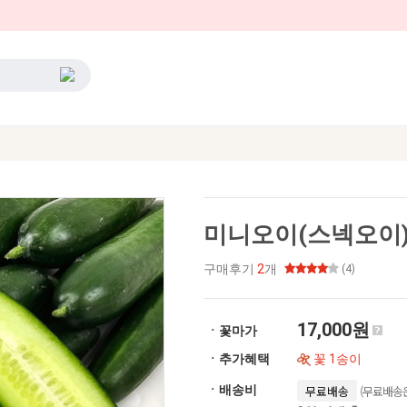
미니오이(스넥오이
구매후기
2
개
(4)
17,000원
ㆍ꽃마가
ㆍ추가혜택
꽃 1송이
(무료배송은
ㆍ배송비
무료배송