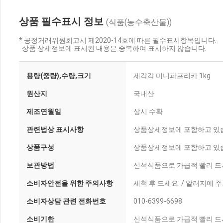
상품 필수표시 정보
(식품(농수축산물))
* 공정거래위원회고시 제2020-14호에 따른 필수표시항목입니다.
상품 상세정보에 표시된 내용은 중복하여 표시하지 않습니다.
용량(중량),수량,크기
제각각 미니파프리카 1kg
원산지
국내산
제조연월일
상시 수확
관련법상 표시사항
상품상세정보에 포함하고 있
상품구성
상품상세정보에 포함하고 있
보관방법
신석식품으로 가급적 빨리 드시
소비자안전을 위한 주의사항
세척 후 드세요. / 알러지에 
소비자상담 관련 전화번호
010-6399-6698
소비기한
신석식품으로 가급적 빨리 