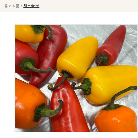
>
>
홈
식품
채소/버섯