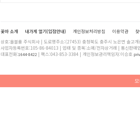
꽃마 소개
내가게 열기(입점안내)
개인정보처리방침
이용약관
찾
상호:올블룸 주식회사 | 도로명주소:(27453) 충청북도 충주시 노은면 솔고개로 
사업자등록번호:105-86-84013 | 업태 및 종목:소매/전자상거래 | 통신판매
대표전화:
| 팩스:043-853-3384 | 개인정보관리책임자:이승호
1644-8422
pr
모