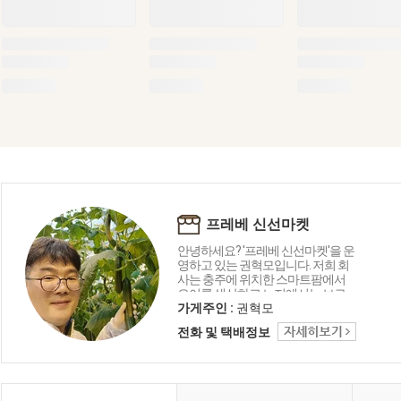
프레베 신선마켓
안녕하세요? '프레베 신선마켓'을 운
영하고 있는 권혁모입니다. 저희 회
사는 충주에 위치한 스마트팜에서
오이를 생산하고 노지에서는 브로
콜리와 가지 등을 재배하고 있습니
가게주인 :
권혁모
다. 뿐만아니라 강원도 철원, 평창, 제
전화 및 택배정보
주도, 진주, 여주 등 전국 산지에서 다
채로운 채소와 과일류를 소개합니
다.