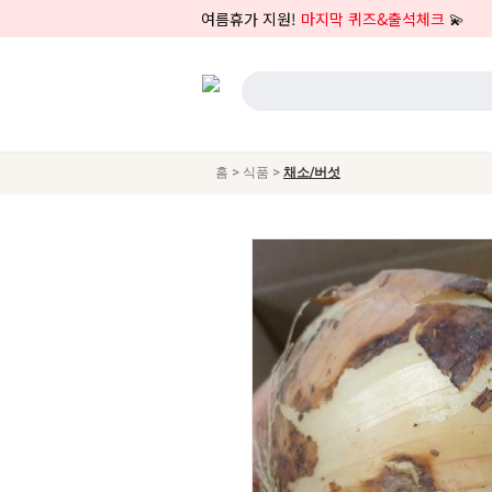
여름휴가 지원!
마지막 퀴즈&출석체크
💫
>
>
홈
식품
채소/버섯