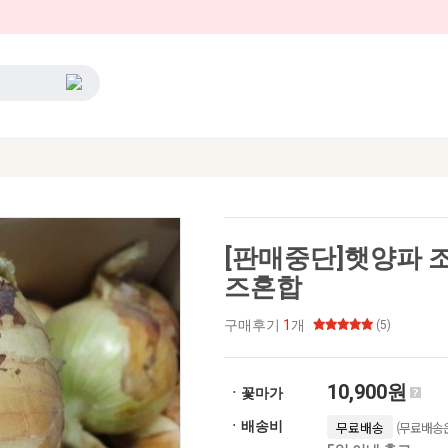
[판매중단]햇양파 조
즈혼합
구매후기
1
개
(5)
10,900원
ㆍ꽃마가
(무료배송은
ㆍ배송비
무료배송