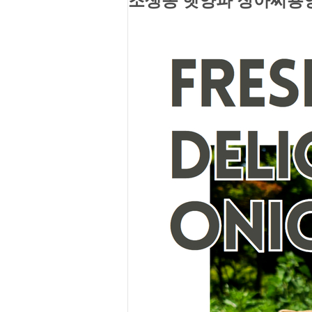
조생종 햇양파 장아찌용