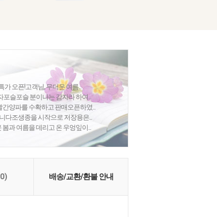
특가 오픈!고객님, 무더운 여름...
포슬포슬 분이나는 감자라 하여...
간양파를 수확하고 판매오픈하였...
합니다조생종을 시작으로 저장용은...
봄과 여름을 데리고 온 우엉잎이...
(0)
배송/교환/환불 안내