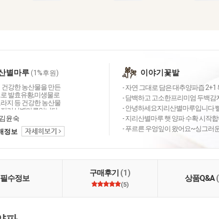
산별마루
이야기꽃밭
(1%후원)
이 건강한 농산물을 만든
- 자연 그대로 담은 대추양파즙 2+1 
으로 발효유황,미생물로
- 담백하고 고소한프리미엄 두백감자
도라지 등 건강한 농산물
- 안녕하세요지리산별마루입니다 빨
 지리산별마루입니다.
김윤숙
- 지리산별마루 햇 양파 수확 시작
- 푸르른 우엉잎이 왔어요~싱그러운 
택배정보
구매후기
(1)
필수정보
상품Q&A
(5)