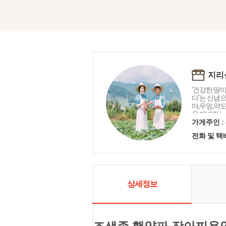
지리
'건강한 땅
다'는 신념
마,우엉,약
을 재배하는
가게주인 :
전화 및 
상세정보