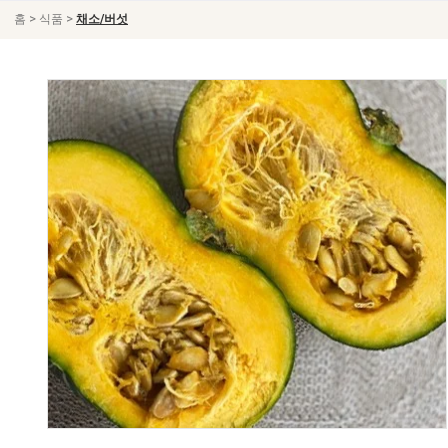
>
>
홈
식품
채소/버섯