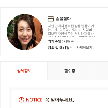
숲을담다
자연 안에서 행복한 삶을 만들어 가
는 가게, '숲을담다'입니다. 사람의 손
길보단 자연이 주는 건강하고 올바
른 먹거리, 믿을 수 있는 먹거리로 보
답하겠습니다.
가게주인 :
서현주
전화 및 택배정보
상세정보
필수정보