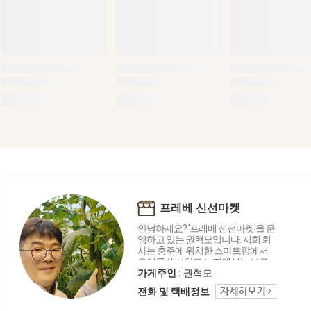
프레베 신선마켓
안녕하세요? '프레베 신선마켓'을 운
영하고 있는 권혁모입니다. 저희 회
사는 충주에 위치한 스마트팜에서
오이를 생산하고 노지에서는 브로
콜리와 가지 등을 재배하고 있습니
가게주인 :
권혁모
다. 뿐만아니라 강원도 철원, 평창, 제
전화 및 택배정보
주도, 진주, 여주 등 전국 산지에서 다
채로운 채소와 과일류를 소개합니