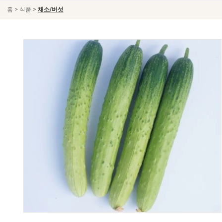
>
>
홈
식품
채소/버섯