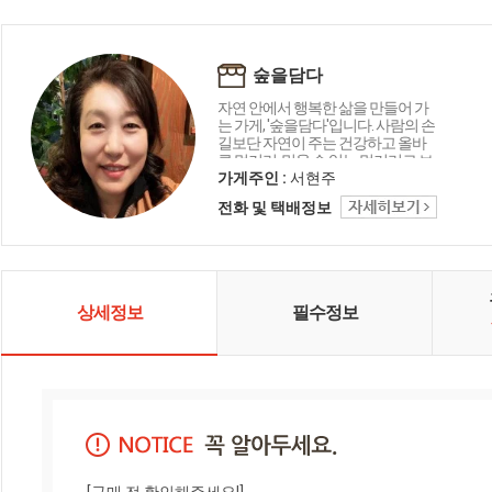
숲을담다
자연 안에서 행복한 삶을 만들어 가
는 가게, '숲을담다'입니다. 사람의 손
길보단 자연이 주는 건강하고 올바
른 먹거리, 믿을 수 있는 먹거리로 보
답하겠습니다.
가게주인 :
서현주
전화 및 택배정보
상세정보
필수정보