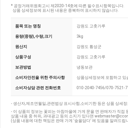
* 공정거래위원회고시 제2020-14호에 따른 필수표시항목입니다.
상품 상세정보에 표시된 내용은 중복하여 표시하지 않습니다.
품목 또는 명칭
강원도 고춧가루
용량(중량),수량,크기
3kg
원산지
강원도 횡성군
상품구성
강원도 고춧가루
보관방법
냉동보관
소비자안전을 위한 주의사항
상품상세정보에 포함하고 있
소비자상담 관련 전화번호
010-2040-7456/070-7521-7
- 생산자,제조연월일,관련법상 표시사항,소비기한 등은 상품 상세정
- 이 상품의 정보는 꽃피는 아침마을에 가게 문을 연 판매자가 직접 
상품 내용 중 허위, 과대광고 등의 소지가 있다면 webmaster@cc
(상품 내용에 대한 책임은 판매 가게 '숲을담다' 에 있음을 알려드립니