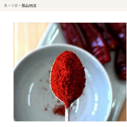
>
>
홈
식품
채소/버섯