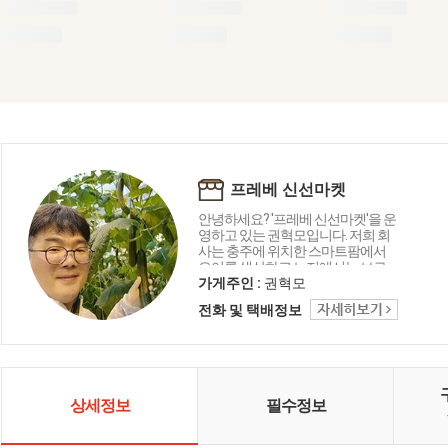
프레베 신선마켓
안녕하세요? '프레베 신선마켓'을 운
영하고 있는 권혁모입니다. 저희 회
사는 충주에 위치한 스마트팜에서
오이를 생산하고 노지에서는 브로
콜리와 가지 등을 재배하고 있습니
가게주인 :
권혁모
다. 뿐만아니라 강원도 철원, 평창, 제
전화 및 택배정보
주도, 진주, 여주 등 전국 산지에서 다
채로운 채소와 과일류를 소개합니
다.
상세정보
필수정보