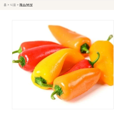
>
>
홈
식품
채소/버섯