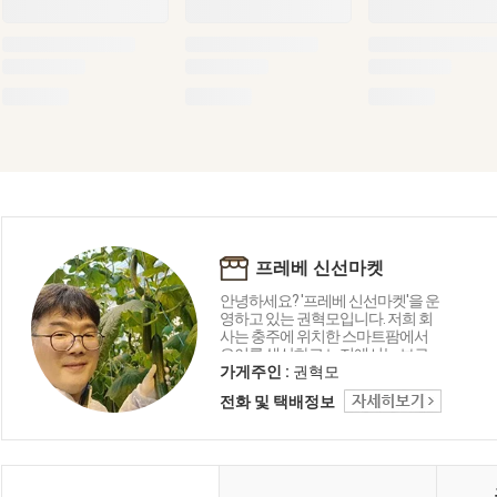
프레베 신선마켓
안녕하세요? '프레베 신선마켓'을 운
영하고 있는 권혁모입니다. 저희 회
사는 충주에 위치한 스마트팜에서
오이를 생산하고 노지에서는 브로
콜리와 가지 등을 재배하고 있습니
가게주인 :
권혁모
다. 뿐만아니라 강원도 철원, 평창, 제
전화 및 택배정보
주도, 진주, 여주 등 전국 산지에서 다
채로운 채소와 과일류를 소개합니
다.