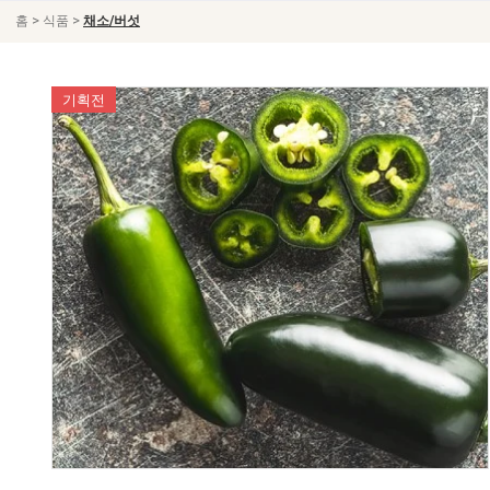
>
>
홈
식품
채소/버섯
기획전