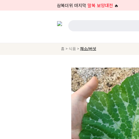
삼복더위 마지막
말복 보양대전
🔥
>
>
홈
식품
채소/버섯