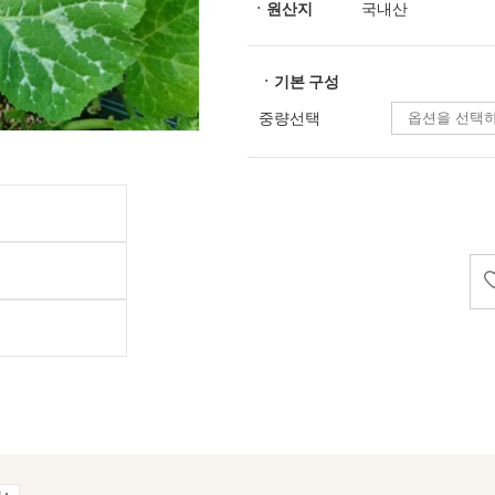
ㆍ원산지
국내산
ㆍ기본 구성
중량선택