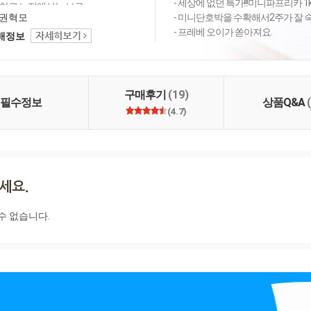
- 세상에 없던 특가!!!미니파프리카 1k
하고 노지에서는 브로
 등을 재배하고 있습니
권혁모
- 미니단호박을 수확해서2주가 잘 
라 강원도 철원, 평창, 제
- 프레베 오이가 쏟아져요.
택배정보
 여주 등 전국 산지에서 다
와 과일류를 소개합니
구매후기
(19)
필수정보
상품Q&A
(4.7)
수 없습니다.