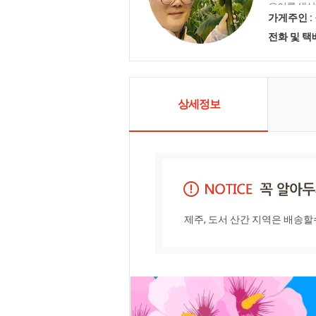
오이를 생산
콜리와 가지
가게주인 :
다. 뿐만아니
전화 및 
주도, 진주,
채로운 채소
다.
상세정보
제주, 도서 산간 지역은 배송할