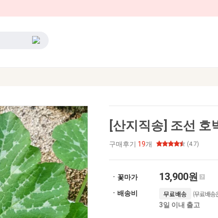
[산지직송] 조선 호박잎 
구매후기
19
개
(4.7)
13,900원
ㆍ꽃마가
(무료배송은
ㆍ배송비
무료배송
3일 이내 출고