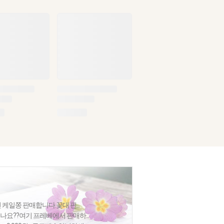
 케일쫑 판매합니다.꽃대 핀...
나요??여기 프레베에서 판매하...