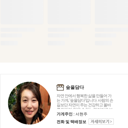
숲을담다
자연 안에서 행복한 삶을 만들어 가
는 가게, '숲을담다'입니다. 사람의 손
길보단 자연이 주는 건강하고 올바
른 먹거리, 믿을 수 있는 먹거리로 보
답하겠습니다.
가게주인 :
서현주
전화 및 택배정보