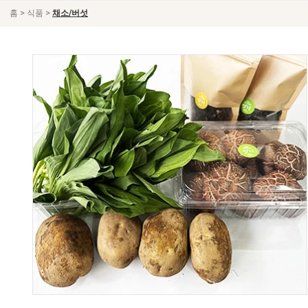
>
>
홈
식품
채소/버섯