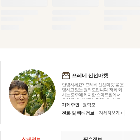
프레베 신선마켓
안녕하세요? '프레베 신선마켓'을 운
영하고 있는 권혁모입니다. 저희 회
사는 충주에 위치한 스마트팜에서
오이를 생산하고 노지에서는 브로
콜리와 가지 등을 재배하고 있습니
가게주인 :
권혁모
다. 뿐만아니라 강원도 철원, 평창, 제
전화 및 택배정보
주도, 진주, 여주 등 전국 산지에서 다
채로운 채소와 과일류를 소개합니
다.
상세정보
필수정보