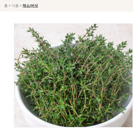
>
>
홈
식품
채소/버섯