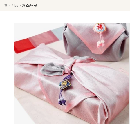
>
>
홈
식품
채소/버섯