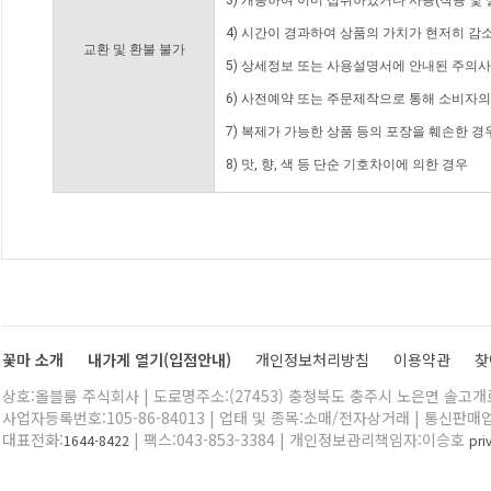
3) 개봉하여 이미 섭취하였거나 사용(착용 및 
4) 시간이 경과하여 상품의 가치가 현저히 감
교환 및 환불 불가
5) 상세정보 또는 사용설명서에 안내된 주의사
6) 사전예약 또는 주문제작으로 통해 소비자
7) 복제가 가능한 상품 등의 포장을 훼손한 경
8) 맛, 향, 색 등 단순 기호차이에 의한 경우
꽃마 소개
내가게 열기(입점안내)
개인정보처리방침
이용약관
찾
상호:올블룸 주식회사 | 도로명주소:(27453) 충청북도 충주시 노은면 솔고개로 
사업자등록번호:105-86-84013 | 업태 및 종목:소매/전자상거래 | 통신판매
대표전화:
| 팩스:043-853-3384 | 개인정보관리책임자:이승호
1644-8422
pr