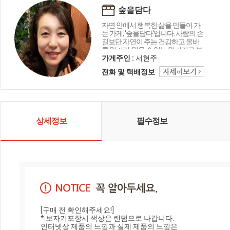
숲을담다
자연 안에서 행복한 삶을 만들어 가
는 가게, '숲을담다'입니다. 사람의 손
길보단 자연이 주는 건강하고 올바
른 먹거리, 믿을 수 있는 먹거리로 보
답하겠습니다.
가게주인 :
서현주
전화 및 택배정보
상세정보
필수정보
[구매 전 확인해주세요!]

* 보자기포장시 색상은 랜덤으로 나갑니다.

인터넷상 제품의 느낌과 실제 제품의 느낌은
