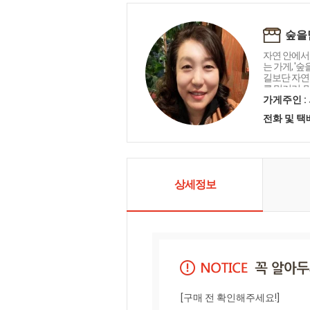
숲을
자연 안에서
는 가게, '
길보단 자연
른 먹거리, 
답하겠습니
가게주인 :
전화 및 
상세정보
[구매 전 확인해주세요!]
