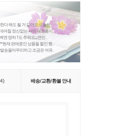
한다 해도 될 거 같아요.오늘은...
데며칠 정신없는 사이 새초롬이...
 영하 1도 추워요;;;;면민...
^현재 판매중인 상품들 할인 행...
 발송을마무리하고 조금은 여유...
(4)
배송/교환/환불 안내