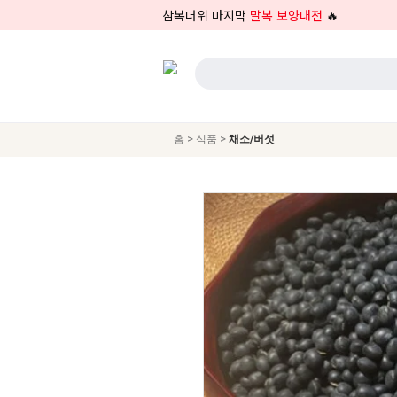
삼복더위 마지막
말복 보양대전
🔥
>
>
홈
식품
채소/버섯