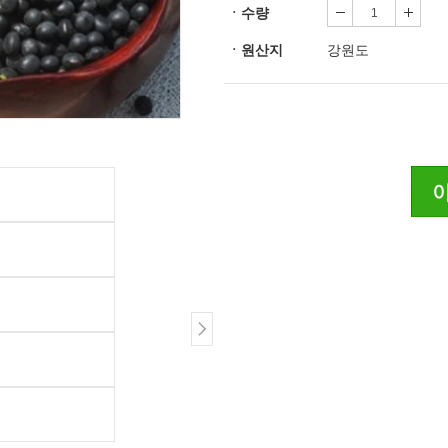
ㆍ수량
ㆍ원산지
강원도