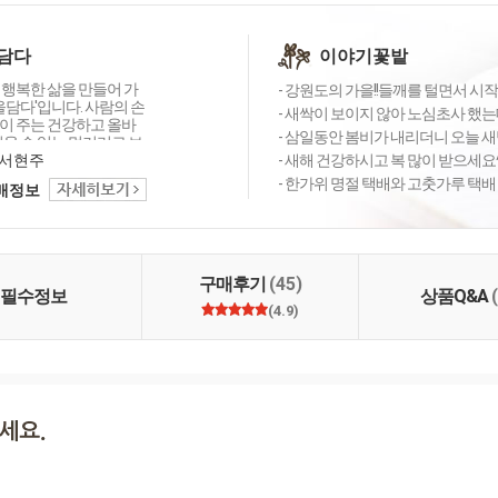
담다
이야기꽃밭
 행복한 삶을 만들어 가
- 강원도의 가을!!들깨를 털면서 시작
숲을담다'입니다. 사람의 손
- 새싹이 보이지 않아 노심초사 했는
이 주는 건강하고 올바
- 삼일동안 봄비가 내리더니 오늘 새벽엔
믿을 수 있는 먹거리로 보
다.
서현주
- 새해 건강하시고 복 많이 받으세요^
- 한가위 명절 택배와 고춧가루 택배
택배정보
구매후기
(45)
필수정보
상품Q&A
(4.9)