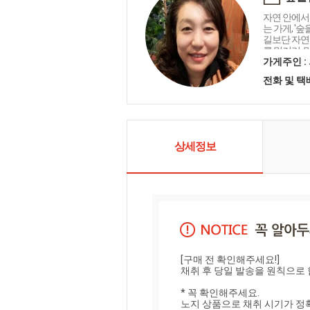
자연 안에서
는 가게, '
길보단 자연
른 먹거리, 
답하겠습니
가게주인 :
전화 및 
상세정보
[구매 전 확인해주세요!]

채취 후 당일 발송을 원칙으로 합
* 꼭 확인해주세요.

노지 상품으로 채취 시기가 정확