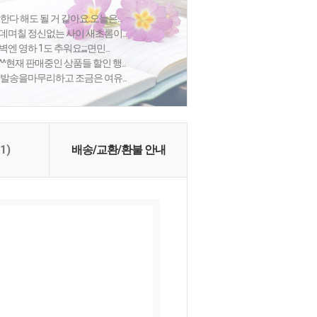
한다 해도 될 거 같아요.오늘은...
데며칠 정신없는 사이 새초롬이...
 영하 1도 추워요;;;;면민...
^현재 판매중인 상품들 할인 행...
 발송을마무리하고 조금은 여유...
(1)
배송/교환/환불 안내