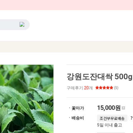
강원도잔대싹 500g
구매후기
20
개
(5)
15,000원
ㆍ꽃마가
ㆍ배송비
조건부무료배송
5일 이내 출고