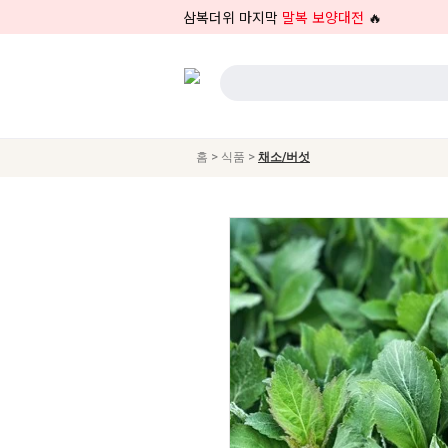
삼복더위 마지막
말복 보양대전
🔥
>
>
홈
식품
채소/버섯