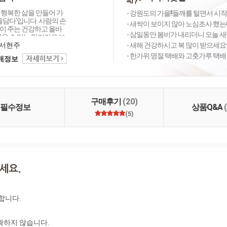
 행복한 삶을 만들어 가
- 강원도의 가을!!들깨를 털면서 시작
숲을담다'입니다. 사람의 손
- 새싹이 보이지 않아 노심초사 했는
이 주는 건강하고 올바
- 삼일동안 봄비가 내리더니 오늘 새벽엔
믿을 수 있는 먹거리로 보
다.
서현주
- 새해 건강하시고 복 많이 받으세요^
- 한가위 명절 택배와 고춧가루 택배
택배정보
구매후기
(20)
필수정보
상품Q&A
(5)
니다.

하지 않습니다.
