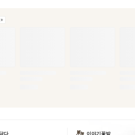
+
담다
이야기꽃밭