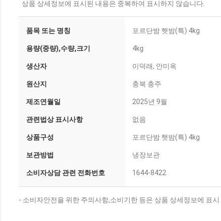
상품 상세정보에 표시된 내용은 중복하여 표시하지 않습니다.
품목 또는 명칭
포르단밤 햇밤(특) 4kg
용량(중량),수량,크기
4kg
생산자
이덕래, 안미옥
원산지
충북 충주
제조연월일
2025년 9월
관련법상 표시사항
없음
상품구성
포르단밤 햇밤(특) 4kg
보관방법
냉장보관
소비자상담 관련 전화번호
1644-8422
- 소비자안전을 위한 주의사항,소비기한 등은 상품 상세정보에 표시