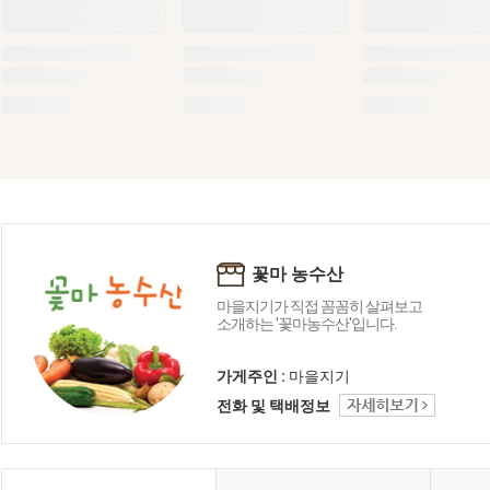
꽃마 농수산
마을지기가 직접 꼼꼼히 살펴보고
소개하는 '꽃마농수산'입니다.
가게주인 :
마을지기
전화 및 택배정보