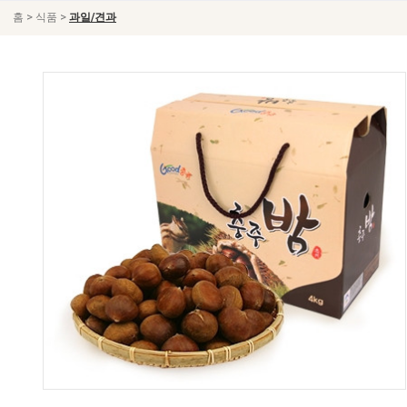
>
>
홈
식품
과일/견과