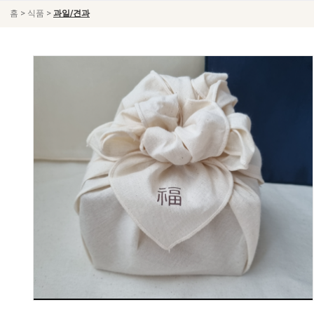
>
>
홈
식품
과일/견과