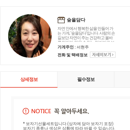
숲을담다
자연 안에서 행복한 삶을 만들어 가
는 가게, '숲을담다'입니다. 사람의 손
길보단 자연이 주는 건강하고 올바
른 먹거리, 믿을 수 있는 먹거리로 보
답하겠습니다.
가게주인 :
서현주
전화 및 택배정보
상세정보
필수정보
* 보자기선물세트입니다.(상자에 담아 보자기 포장)

보자기 종류나 색상은 상황에 따라 바뀔 수 있습니다.
