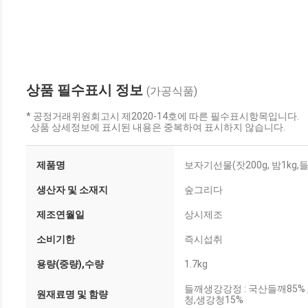
상품 필수표시 정보
(가공식품)
* 공정거래위원회고시 제2020-14호에 따른 필수표시항목입니다.
상품 상세정보에 표시된 내용은 중복하여 표시하지 않습니다.
제품명
보자기선물(잣200g, 밤1kg,
생산자 및 소재지
숲그리다
제조연월일
상시제조
소비기한
즉시섭취
용량(중량),수량
1.7kg
들깨생강강정 : 국산들깨85% 
원재료명 및 함량
청,생강청15%