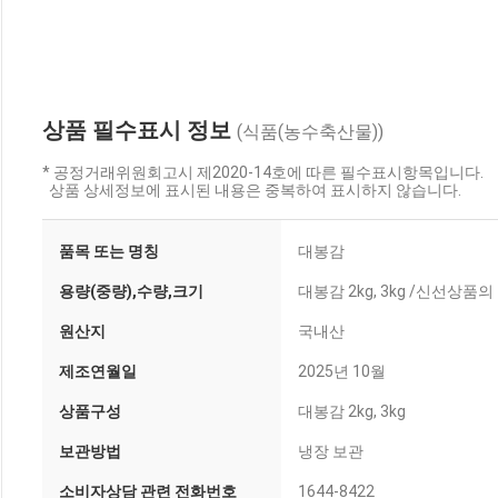
상품 필수표시 정보
(식품(농수축산물))
* 공정거래위원회고시 제2020-14호에 따른 필수표시항목입니다.
상품 상세정보에 표시된 내용은 중복하여 표시하지 않습니다.
품목 또는 명칭
대봉감
용량(중량),수량,크기
대봉감 2kg, 3kg /신선상
원산지
국내산
제조연월일
2025년 10월
상품구성
대봉감 2kg, 3kg
보관방법
냉장 보관
소비자상담 관련 전화번호
1644-8422