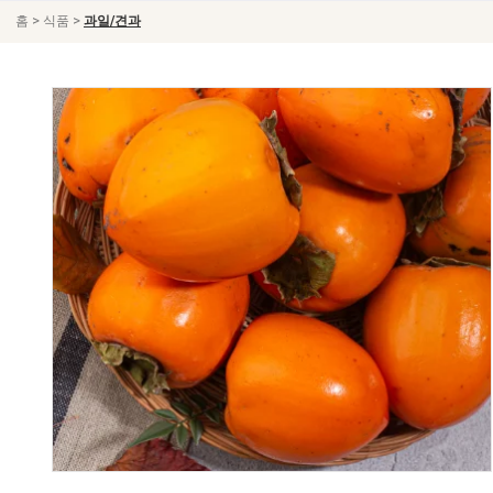
>
>
홈
식품
과일/견과