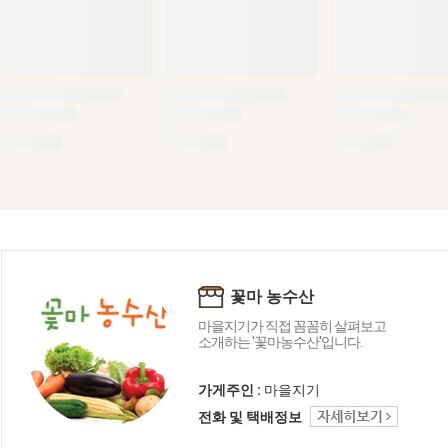
꽃마 농수산
마을지기가 직접 꼼꼼히 살펴보고
소개하는 '꽃마농수산'입니다.
가게주인 :
마을지기
전화 및 택배정보