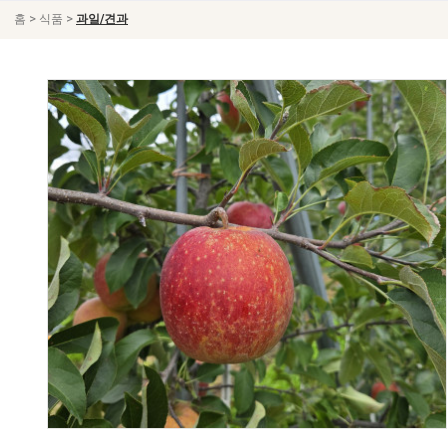
>
>
홈
식품
과일/견과