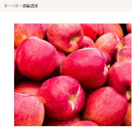
>
>
홈
식품
과일/견과