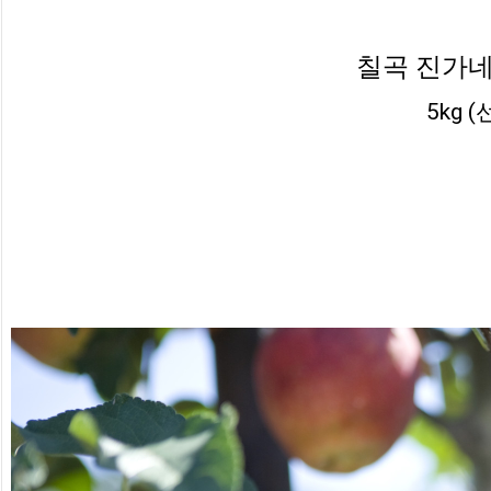
칠곡 진가
5kg 