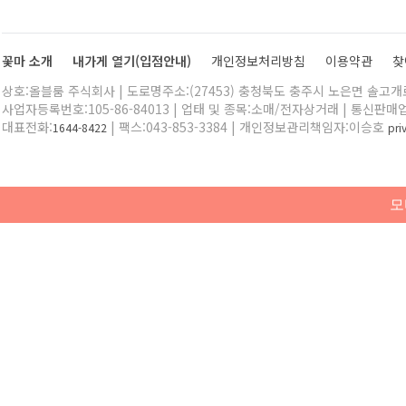
꽃마 소개
내가게 열기(입점안내)
개인정보처리방침
이용약관
찾
상호:올블룸 주식회사 | 도로명주소:(27453) 충청북도 충주시 노은면 솔고개로 
사업자등록번호:105-86-84013 | 업태 및 종목:소매/전자상거래 | 통신판매
대표전화:
| 팩스:043-853-3384 | 개인정보관리책임자:이승호
1644-8422
pr
모