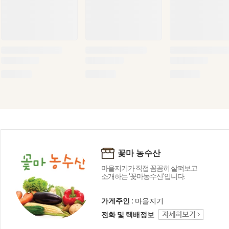
꽃마 농수산
마을지기가 직접 꼼꼼히 살펴보고
소개하는 '꽃마농수산'입니다.
가게주인 :
마을지기
전화 및 택배정보