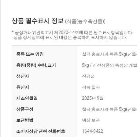
상품 필수표시 정보
(식품(농수축산물))
* 공정거래위원회고시 제2020-14호에 따른 필수표시항목입니다.
상품 상세정보에 표시된 내용은 중복하여 표시하지 않습니다.
품목 또는 명칭
칠곡 홍로사과 특품 5kg(선물
용량(중량),수량,크기
5kg / 신선상품의 특성상 
생산자
진경섭
원산지
경북 칠곡
제조연월일
2025년 9월
상품구성
칠곡 홍로사과 특품 5kg(선물
보관방법
냉장 보관
소비자상담 관련 전화번호
1644-8422